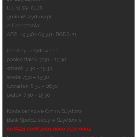
tel. 41 354 51 25
gmina@szydlow.pl
e-Doręczenia:
AE:PL-95581-69591-IBGDS-21
Godziny urzędowania:
poniedziałek: 7:30 – 15:30
wtorek: 7:30 – 15:30
środa: 7:30 – 15:30
czwartek: 8:30 – 16:30
piątek: 7:30 – 15:30
Konta bankowe Gminy Szydłów
Bank Spółdzielczy w Szydłowie
09 8521 0006 2001 0000 0130 0002