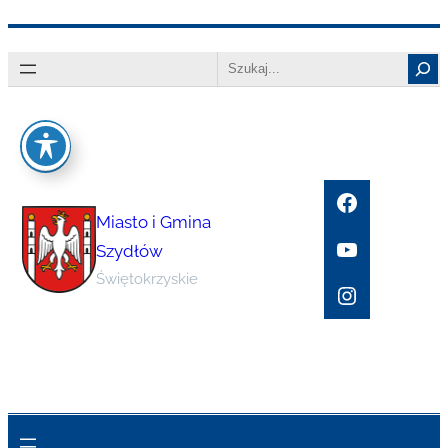
Przejdź
Search
do
treści
Facebook
Miasto i Gmina
YouTube
Szydłów
Świętokrzyskie
Instagram