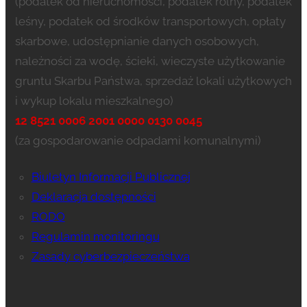
(podatek od nieruchomości, podatek rolny, podatek
leśny, podatek od środków transportowych, opłaty
skarbowe, udostępnianie danych osobowych,
należności za wodę, ścieki, wieczyste użytkowanie
gruntu Skarbu Państwa, sprzedaż lokali użytkowych
i wykup lokalu mieszkalnego)
12 8521 0006 2001 0000 0130 0045
(za gospodarowanie odpadami komunalnymi)
Biuletyn Informacji Publicznej
Deklaracja dostępności
RODO
Regulamin monitoringu
Zasady cyberbezpieczeństwa