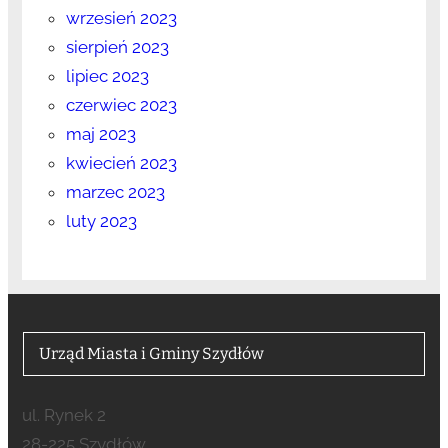
wrzesień 2023
sierpień 2023
lipiec 2023
czerwiec 2023
maj 2023
kwiecień 2023
marzec 2023
luty 2023
Urząd Miasta i Gminy Szydłów
ul. Rynek 2
28-225 Szydłów