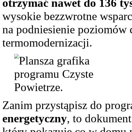
otrzymać nawet do 136 tys
wysokie bezzwrotne wsparci
na podniesienie poziomów d
termomodernizacji.
Zanim przystąpisz do prog
energetyczny
, to dokument
który pokazuje co w domu n