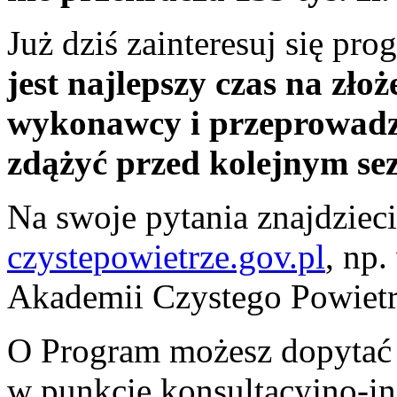
Już dziś zainteresuj się p
jest najlepszy czas na zło
wykonawcy i przeprowadze
zdążyć przed kolejnym s
Na swoje pytania znajdziec
czystepowietrze.gov.pl
, np.
Akademii Czystego Powietr
O Program możesz dopytać
w punkcie konsultacyjno-i