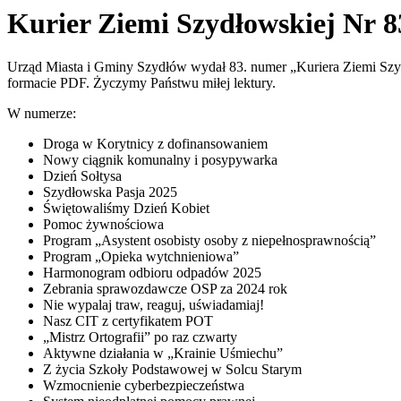
Kurier Ziemi Szydłowskiej Nr 8
Urząd Miasta i Gminy Szydłów wydał 83. numer „Kuriera Ziemi Szyd
formacie PDF. Życzymy Państwu miłej lektury.
W numerze:
Droga w Korytnicy z dofinansowaniem
Nowy ciągnik komunalny i posypywarka
Dzień Sołtysa
Szydłowska Pasja 2025
Świętowaliśmy Dzień Kobiet
Pomoc żywnościowa
Program „Asystent osobisty osoby z niepełnosprawnością”
Program „Opieka wytchnieniowa”
Harmonogram odbioru odpadów 2025
Zebrania sprawozdawcze OSP za 2024 rok
Nie wypalaj traw, reaguj, uświadamiaj!
Nasz CIT z certyfikatem POT
„Mistrz Ortografii” po raz czwarty
Aktywne działania w „Krainie Uśmiechu”
Z życia Szkoły Podstawowej w Solcu Starym
Wzmocnienie cyberbezpieczeństwa