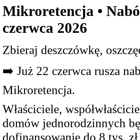
Mikroretencja • Nab
czerwca 2026
Zbieraj deszczówkę, oszczę
➡️ Już 22 czerwca rusza n
Mikroretencja.
Właściciele, współwłaścici
domów jednorodzinnych bę
dofinansowanie do 8 tys. zł 