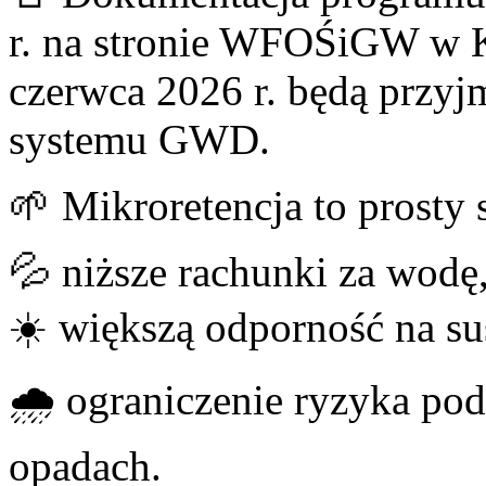
r. na stronie WFOŚiGW w K
czerwca 2026 r. będą przy
systemu GWD.
🌱 Mikroretencja to prosty 
💦 niższe rachunki za wodę
☀️ większą odporność na sus
🌧️ ograniczenie ryzyka po
opadach.