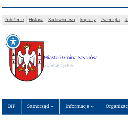
Przejdź
do
Położenie
Historia
Sadownictwo
Imprezy
Zwierzęta
R
treści
Miasto i Gmina Szydłów
Świętokrzyskie
BIP
Samorząd
Informacje
Organizac