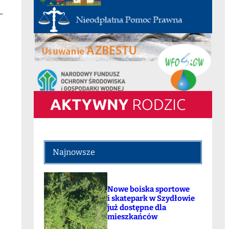
–
Najnowsze
Nowe boiska sportowe
i skatepark w Szydłowie
już dostępne dla
mieszkańców