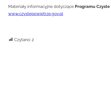
Materiały informacyjne dotyczące
Programu Czyste 
www.czystepowietrze.gov.pl
Czytano:
2