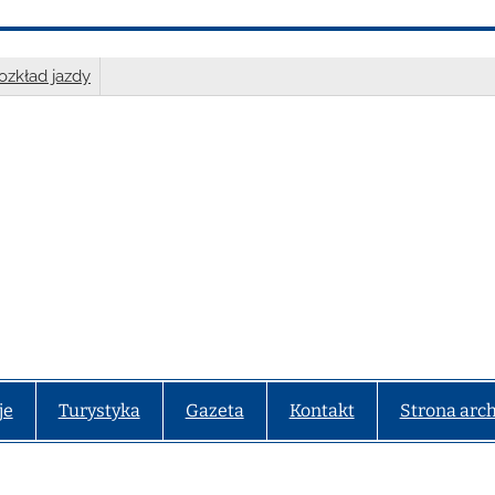
ozkład jazdy
je
Turystyka
Gazeta
Kontakt
Strona arc