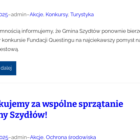
025
–
admin
–
Akcje
, 
Konkursy
, 
Turystyka
emnością informujemy, że Gmina Szydłów ponownie bierz
w konkursie Fundacji Questingu na najciekawszy pomysł n
uestową.
 dalej
kujemy za wspólne sprzątanie
y Szydłów!
025
–
admin
–
Akcje
, 
Ochrona środowiska