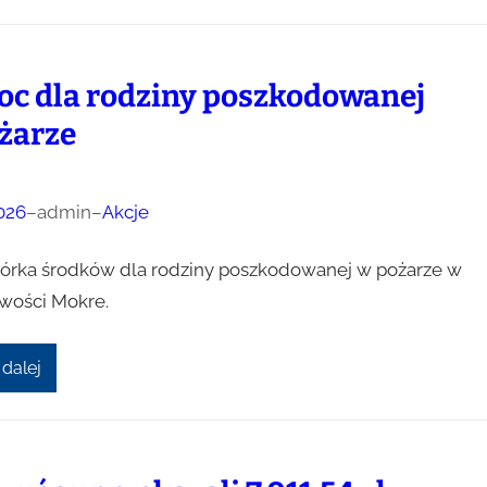
c dla rodziny poszkodowanej
żarze
026
–
admin
–
Akcje
iórka środków dla rodziny poszkodowanej w pożarze w
wości Mokre.
 dalej