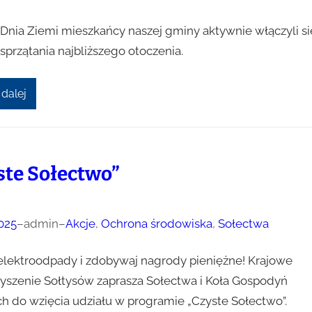
i Dnia Ziemi mieszkańcy naszej gminy aktywnie włączyli si
sprzątania najbliższego otoczenia.
 dalej
ste Sołectwo”
025
–
admin
–
Akcje
, 
Ochrona środowiska
, 
Sołectwa
 elektroodpady i zdobywaj nagrody pieniężne! Krajowe
yszenie Sołtysów zaprasza Sołectwa i Koła Gospodyń
ch do wzięcia udziału w programie „Czyste Sołectwo”.