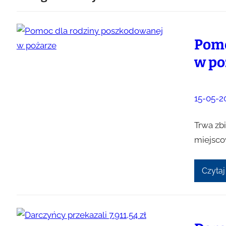
Pomo
w po
15-05-2
Trwa zb
miejsco
Czytaj