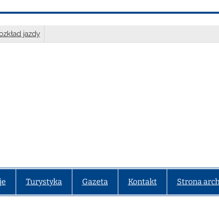
ozkład jazdy
je
Turystyka
Gazeta
Kontakt
Strona arc