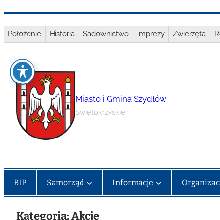
Przejdź
do
Położenie
Historia
Sadownictwo
Imprezy
Zwierzęta
R
treści
Miasto i Gmina Szydłów
Świętokrzyskie
BIP
Samorząd
Informacje
Organizac
Kategoria:
Akcje