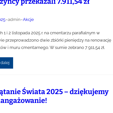
zyńcy przekazali 7.911,54 zł
025
–
admin
–
Akcje
 1 i 2 listopada 2025 r. na cmentarzu parafialnym w
ie przeprowadzono dwie zbiórki pieniędzy na renowację
ów i muru cmentarnego. W sumie zebrano 7 911,54 zł.
 dalej
ątanie Świata 2025 – dziękujemy
aangażowanie!