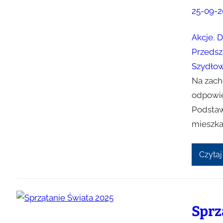
25-09-2
Akcje
, 
D
Przedsz
Szydłow
Na zach
odpowie
Podstaw
mieszka
Czytaj
Sprz