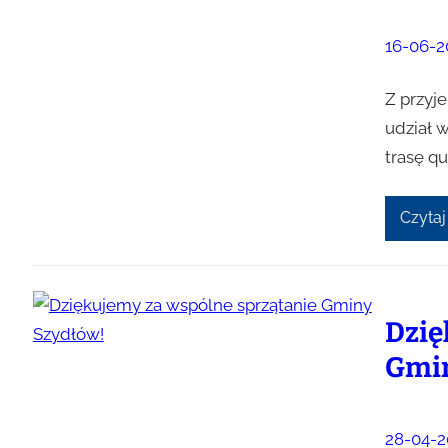
16-06-2
Z przyj
udział 
trasę q
Czytaj
Dzię
Gmin
28-04-2