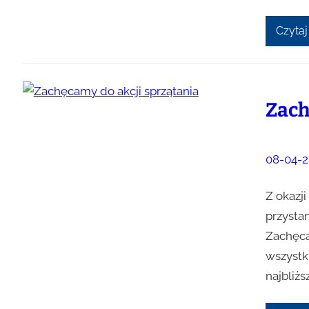
Czytaj
Zach
08-04-2
Z okazji
przysta
Zachęca
wszystk
najbliżs