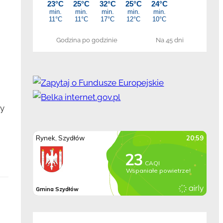
Godzina po godzinie
Na 45 dni
by