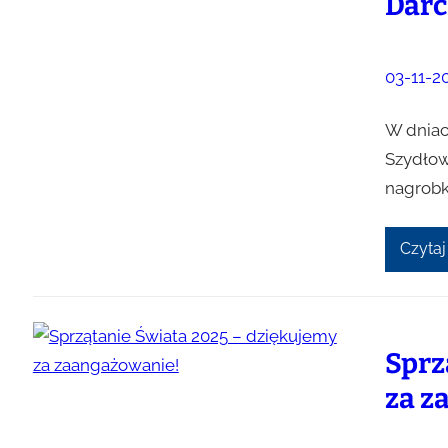
Darc
03-11-2
W dniach
Szydłow
nagrobk
Czytaj
Sprz
za z