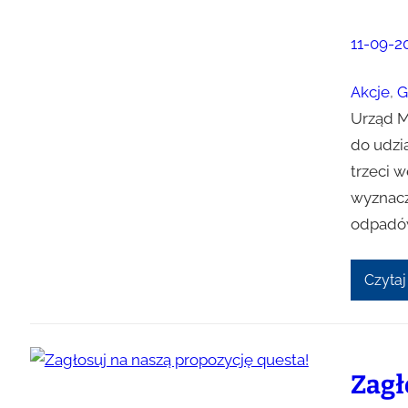
11-09-2
Akcje
, 
G
Urząd M
do udzi
trzeci 
wyznacz
odpadów
Czytaj
Zagł