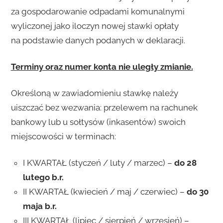
za gospodarowanie odpadami komunalnymi
wyliczonej jako iloczyn nowej stawki opłaty
na podstawie danych podanych w deklaracji.
Terminy oraz numer konta nie uległy zmianie.
Określoną w zawiadomieniu stawkę należy
uiszczać bez wezwania: przelewem na rachunek
bankowy lub u sołtysów (inkasentów) swoich
miejscowości w terminach:
I KWARTAŁ (styczeń / luty / marzec) –
do 28
lutego b.r.
II KWARTAŁ (kwiecień / maj / czerwiec) –
do 30
maja b.r.
III KWARTAŁ (lipiec / sierpień / wrzesień) –