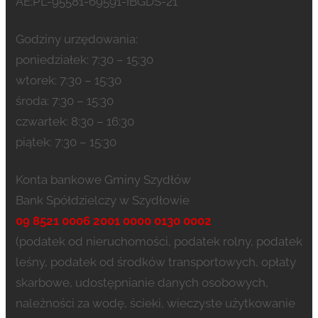
AE:PL-95581-69591-IBGDS-21
Godziny urzędowania:
poniedziałek: 7:30 – 15:30
wtorek: 7:30 – 15:30
środa: 7:30 – 15:30
czwartek: 8:30 – 16:30
piątek: 7:30 – 15:30
Konta bankowe Gminy Szydłów
Bank Spółdzielczy w Szydłowie
09 8521 0006 2001 0000 0130 0002
(podatek od nieruchomości, podatek rolny, podatek
leśny, podatek od środków transportowych, opłaty
skarbowe, udostępnianie danych osobowych,
należności za wodę, ścieki, wieczyste użytkowanie