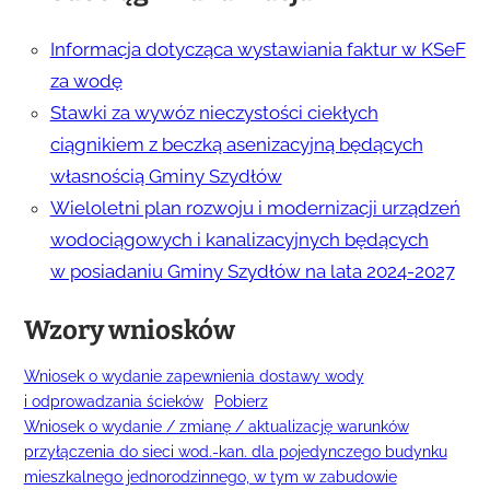
Informacja dotycząca wystawiania faktur w KSeF
za wodę
Stawki za wywóz nieczystości ciekłych
ciągnikiem z beczką asenizacyjną będących
własnością Gminy Szydłów
Wieloletni plan rozwoju i modernizacji urządzeń
wodociągowych i kanalizacyjnych będących
w posiadaniu Gminy Szydłów na lata 2024-2027
Wzory wniosków
Wniosek o wydanie zapewnienia dostawy wody
i odprowadzania ścieków
Pobierz
Wniosek o wydanie / zmianę / aktualizację warunków
przyłączenia do sieci wod.-kan. dla pojedynczego budynku
mieszkalnego jednorodzinnego, w tym w zabudowie