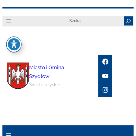
Przejdź
Search
do
treści
Facebook
Miasto i Gmina
YouTube
Szydłów
Świętokrzyskie
Instagram