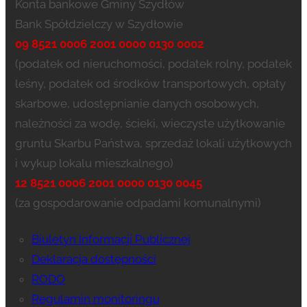
Konta bankowe Gminy Szydłów
Bank Spółdzielczy w Szydłowie
09 8521 0006 2001 0000 0130 0002
(podatek od nieruchomości, podatek rolny, podatek
leśny, podatek od środków transportowych, opłaty
skarbowe, udostępnianie danych osobowych,
należności za wodę, ścieki, wieczyste użytkowanie
gruntu Skarbu Państwa, sprzedaż lokali użytkowych
i wykup lokalu mieszkalnego)
12 8521 0006 2001 0000 0130 0045
(za gospodarowanie odpadami komunalnymi)
Biuletyn Informacji Publicznej
Deklaracja dostępności
RODO
Regulamin monitoringu