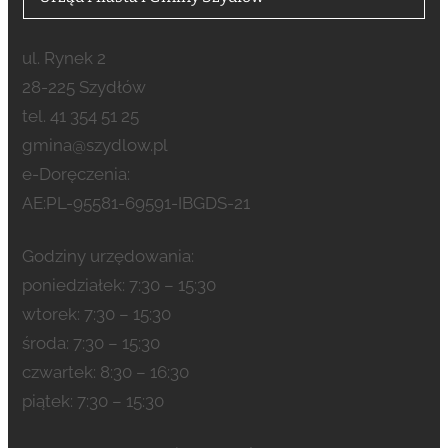
ul. Rynek 2
28-225 Szydłów
tel. 41 354 51 25
gmina@szydlow.pl
e-Doręczenia:
AE:PL-95581-69591-IBGDS-21
Godziny urzędowania:
poniedziałek: 7:30 – 15:30
wtorek: 7:30 – 15:30
środa: 7:30 – 15:30
czwartek: 8:30 – 16:30
piątek: 7:30 – 15:30