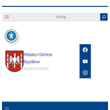
Przejdź
Search
do
treści
Facebook
Miasto i Gmina
YouTube
Szydłów
Świętokrzyskie
Instagram