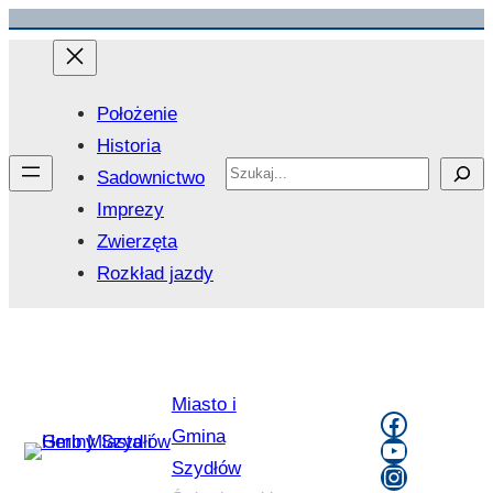
Przejdź
do
treści
Położenie
Historia
Search
Sadownictwo
Imprezy
Zwierzęta
Rozkład jazdy
Miasto i
Faceboo
Gmina
YouTube
Szydłów
Instagra