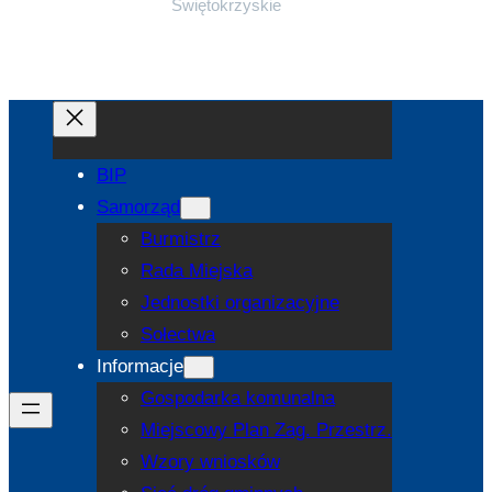
Świętokrzyskie
BIP
Samorząd
Burmistrz
Rada Miejska
Jednostki organizacyjne
Sołectwa
Informacje
Gospodarka komunalna
Miejscowy Plan Zag. Przestrz.
Wzory wniosków