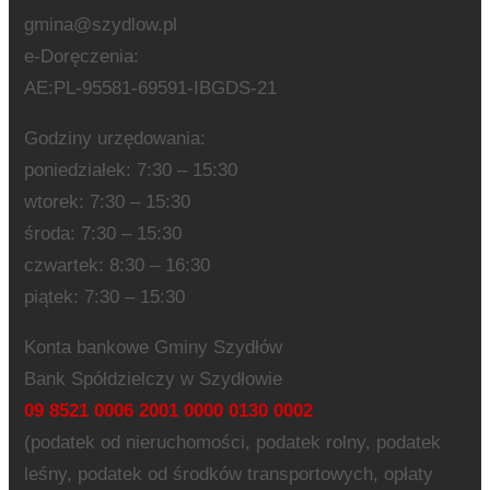
gmina@szydlow.pl
e-Doręczenia:
AE:PL-95581-69591-IBGDS-21
Godziny urzędowania:
poniedziałek: 7:30 – 15:30
wtorek: 7:30 – 15:30
środa: 7:30 – 15:30
czwartek: 8:30 – 16:30
piątek: 7:30 – 15:30
Konta bankowe Gminy Szydłów
Bank Spółdzielczy w Szydłowie
09 8521 0006 2001 0000 0130 0002
(podatek od nieruchomości, podatek rolny, podatek
leśny, podatek od środków transportowych, opłaty