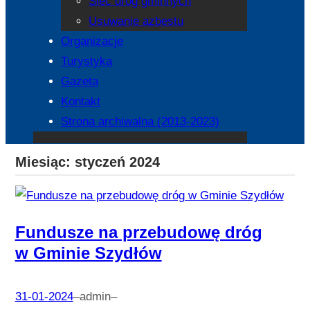
Sieć dróg gminnych
Usuwanie azbestu
Organizacje
Turystyka
Gazeta
Kontakt
Strona archiwalna (2013-2023)
Miesiąc:
styczeń 2024
Fundusze na przebudowę dróg
w Gminie Szydłów
31-01-2024
–
admin
–