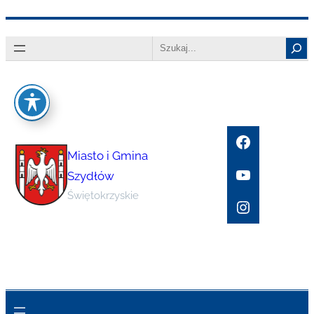
Przejdź
Search
do
treści
Facebook
Miasto i Gmina
YouTube
Szydłów
Świętokrzyskie
Instagram