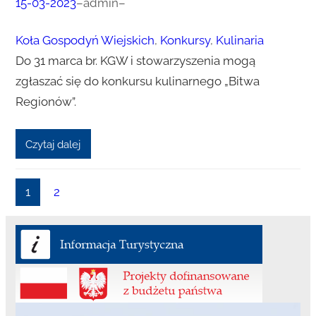
15-03-2023
–
admin
–
Koła Gospodyń Wiejskich
, 
Konkursy
, 
Kulinaria
Do 31 marca br. KGW i stowarzyszenia mogą
zgłaszać się do konkursu kulinarnego „Bitwa
Regionów”.
Czytaj dalej
1
2