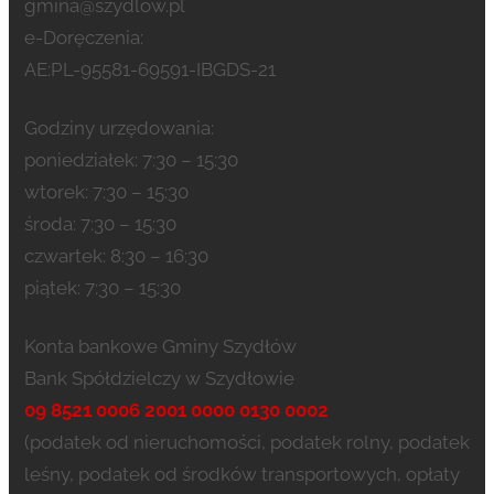
gmina@szydlow.pl
e-Doręczenia:
AE:PL-95581-69591-IBGDS-21
Godziny urzędowania:
poniedziałek: 7:30 – 15:30
wtorek: 7:30 – 15:30
środa: 7:30 – 15:30
czwartek: 8:30 – 16:30
piątek: 7:30 – 15:30
Konta bankowe Gminy Szydłów
Bank Spółdzielczy w Szydłowie
09 8521 0006 2001 0000 0130 0002
(podatek od nieruchomości, podatek rolny, podatek
leśny, podatek od środków transportowych, opłaty