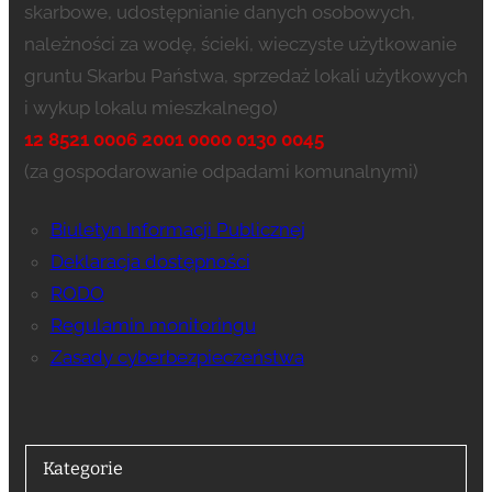
skarbowe, udostępnianie danych osobowych,
należności za wodę, ścieki, wieczyste użytkowanie
gruntu Skarbu Państwa, sprzedaż lokali użytkowych
i wykup lokalu mieszkalnego)
12 8521 0006 2001 0000 0130 0045
(za gospodarowanie odpadami komunalnymi)
Biuletyn Informacji Publicznej
Deklaracja dostępności
RODO
Regulamin monitoringu
Zasady cyberbezpieczeństwa
Kategorie