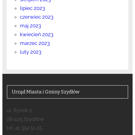
lipiec 2023
czerwiec 2023
maj 2023
kwiecień 2023
marzec 2023
luty 2023
Urząd Miasta i Gminy Szydłów
ul. Rynek 2
28-225 Szydłów
tel. 41 354 51 25