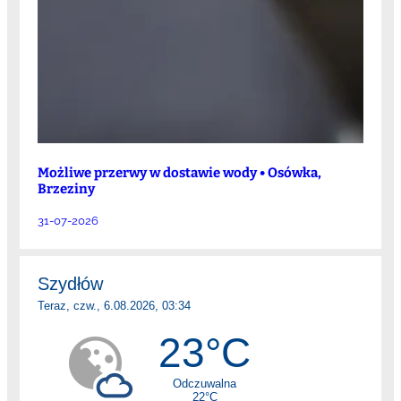
Możliwe przerwy w dostawie wody • Osówka,
Brzeziny
31-07-2026