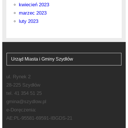
kwiecień 2023
marzec 2023
luty 2023
Urząd Miasta i Gminy Szydłów
ul. Rynek 2
28-225 Szydłów
tel. 41 354 51 25
gmina@szydlow.pl
e-Doręczenia:
AE:PL-95581-69591-IBGDS-21