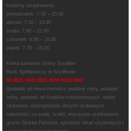
Godziny urzędowania:
poniedziałek: 7:30 – 15:30
wtorek: 7:30 – 15:30
środa: 7:30 – 15:30
czwartek: 8:30 – 16:30
piątek: 7:30 – 15:30
Konta bankowe Gminy Szydłów
Bank Spółdzielczy w Szydłowie
09 8521 0006 2001 0000 0130 0002
(podatek od nieruchomości, podatek rolny, podatek
leśny, podatek od środków transportowych, opłaty
skarbowe, udostępnianie danych osobowych,
należności za wodę, ścieki, wieczyste użytkowanie
gruntu Skarbu Państwa, sprzedaż lokali użytkowych i