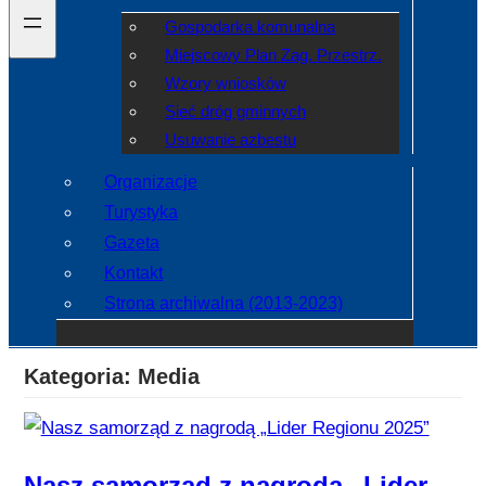
Gospodarka komunalna
Miejscowy Plan Zag. Przestrz.
Wzory wniosków
Sieć dróg gminnych
Usuwanie azbestu
Organizacje
Turystyka
Gazeta
Kontakt
Strona archiwalna (2013-2023)
Kategoria:
Media
Nasz samorząd z nagrodą „Lider