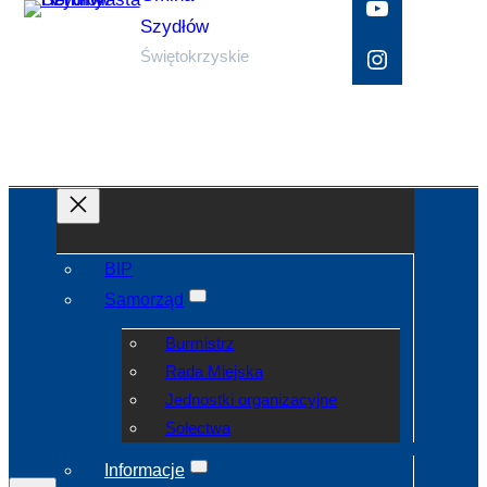
YouTube
Szydłów
Instagram
Świętokrzyskie
BIP
Samorząd
Burmistrz
Rada Miejska
Jednostki organizacyjne
Sołectwa
Informacje