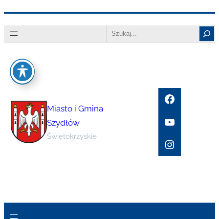
Przejdź
Search
do
treści
Facebook
Miasto i Gmina
YouTube
Szydłów
Świętokrzyskie
Instagram