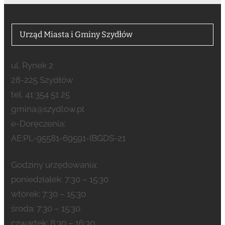
Urząd Miasta i Gminy Szydłów
ul. Rynek 2
28-225 Szydłów
tel. 41 354 51 25
gmina@szydlow.pl
e-Doręczenia:
AE:PL-95581-69591-IBGDS-21
Godziny urzędowania:
poniedziałek: 7:30 – 15:30
wtorek: 7:30 – 15:30
środa: 7:30 – 15:30
czwartek: 8:30 – 16:30