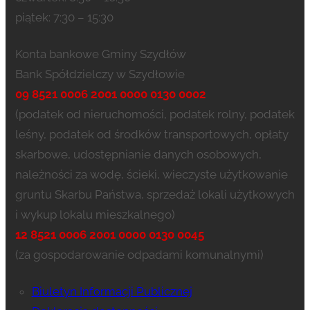
piątek: 7:30 – 15:30
Konta bankowe Gminy Szydłów
Bank Spółdzielczy w Szydłowie
09 8521 0006 2001 0000 0130 0002
(podatek od nieruchomości, podatek rolny, podatek
leśny, podatek od środków transportowych, opłaty
skarbowe, udostępnianie danych osobowych,
należności za wodę, ścieki, wieczyste użytkowanie
gruntu Skarbu Państwa, sprzedaż lokali użytkowych
i wykup lokalu mieszkalnego)
12 8521 0006 2001 0000 0130 0045
(za gospodarowanie odpadami komunalnymi)
Biuletyn Informacji Publicznej