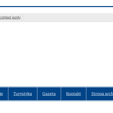
ozkład jazdy
je
Turystyka
Gazeta
Kontakt
Strona arc