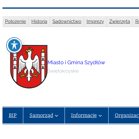
Przejdź
do
Położenie
Historia
Sadownictwo
Imprezy
Zwierzęta
R
treści
Miasto i Gmina Szydłów
Świętokrzyskie
BIP
Samorząd
Informacje
Organizac