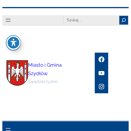
Przejdź
Search
do
treści
Facebook
Miasto i Gmina
YouTube
Szydłów
Świętokrzyskie
Instagram