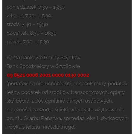
poniedziałek: 7:30 – 15:30
wtorek: 7:30 – 15:30
środa: 7:30 – 15:30
czwartek: 8:30 – 16:30
piątek: 7:30 – 15:30
Konta bankowe Gminy Szydłów
Bank Spółdzielczy w Szydłowie
09 8521 0006 2001 0000 0130 0002
(podatek od nieruchomości, podatek rolny, podatek
leśny, podatek od środków transportowych, opłaty
skarbowe, udostępnianie danych osobowych,
należności za wodę, ścieki, wieczyste użytkowanie
gruntu Skarbu Państwa, sprzedaż lokali użytkowych
i wykup lokalu mieszkalnego)