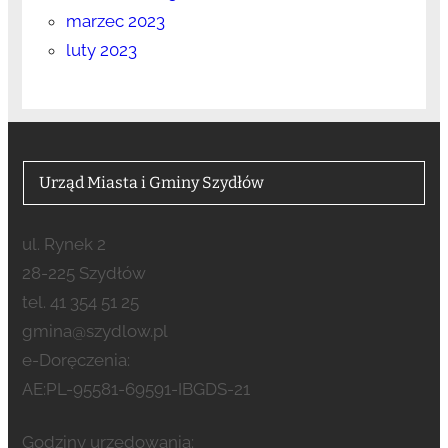
marzec 2023
luty 2023
Urząd Miasta i Gminy Szydłów
ul. Rynek 2
28-225 Szydłów
tel. 41 354 51 25
gmina@szydlow.pl
e-Doręczenia:
AE:PL-95581-69591-IBGDS-21
Godziny urzędowania: