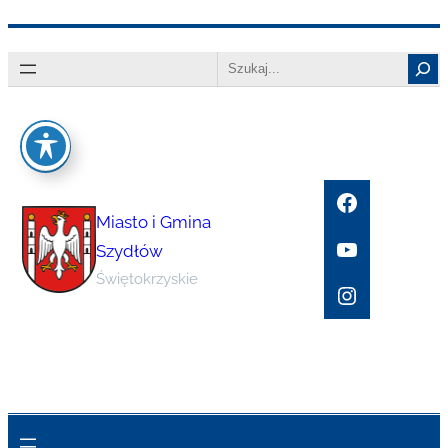
Przejdź
Search
do
treści
Facebook
Miasto i Gmina
YouTube
Szydłów
Świętokrzyskie
Instagram