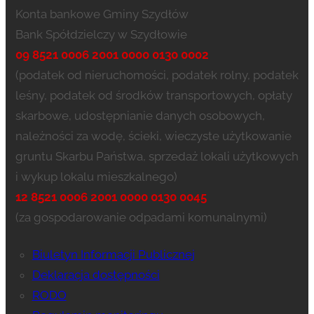
Konta bankowe Gminy Szydłów
Bank Spółdzielczy w Szydłowie
09 8521 0006 2001 0000 0130 0002
(podatek od nieruchomości, podatek rolny, podatek
leśny, podatek od środków transportowych, opłaty
skarbowe, udostępnianie danych osobowych,
należności za wodę, ścieki, wieczyste użytkowanie
gruntu Skarbu Państwa, sprzedaż lokali użytkowych
i wykup lokalu mieszkalnego)
12 8521 0006 2001 0000 0130 0045
(za gospodarowanie odpadami komunalnymi)
Biuletyn Informacji Publicznej
Deklaracja dostępności
RODO