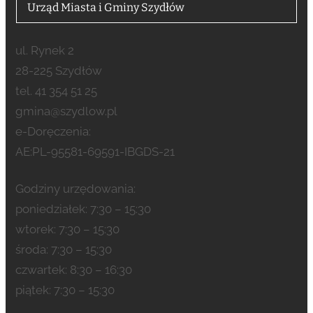
Urząd Miasta i Gminy Szydłów
ul. Rynek 2
28-225 Szydłów
tel. 41 354 51 25
gmina@szydlow.pl
e-Doręczenia:
AE:PL-95581-69591-IBGDS-21
Godziny urzędowania:
poniedziałek: 7:30 – 15:30
wtorek: 7:30 – 15:30
środa: 7:30 – 15:30
czwartek: 8:30 – 16:30
piątek: 7:30 – 15:30