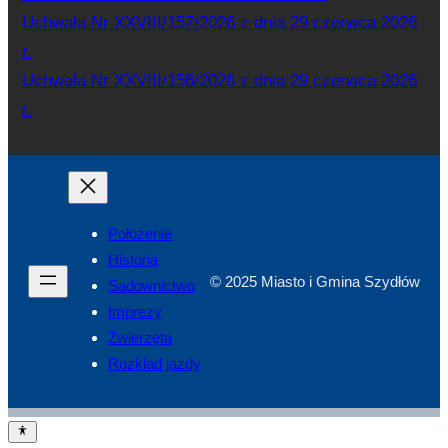
Uchwała Nr XXVIII/157/2026 z dnia 29 czerwca 2026
r.
Uchwała Nr XXVIII/156/2026 z dnia 29 czerwca 2026
r.
Położenie
Historia
© 2025 Miasto i Gmina Szydłów
Sadownictwo
Imprezy
Zwierzęta
Rozkład jazdy