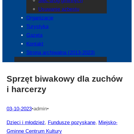
Sieć dróg gminnych
Usuwanie azbestu
Organizacje
Turystyka
Gazeta
Kontakt
Strona archiwalna (2013-2023)
Sprzęt biwakowy dla zuchów
i harcerzy
03-10-2023
•
admin
•
Dzieci i młodzież
, 
Fundusze pozyskane
, 
Miejsko-
Gminne Centrum Kultury