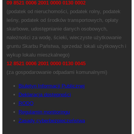
09 8521 0006 2001 0000 0130 0002
(podatek od nieruchomości, podatek rolny, podatek
leśny, podatek od środków transportowych, opłaty
skarbowe, udostępnianie danych osobowych,
należności za wodę, ścieki, wieczyste użytkowanie
gruntu Skarbu Państwa, sprzedaż lokali użytkowych i
wykup lokalu mieszkalnego)
12 8521 0006 2001 0000 0130 0045
(za gospodarowanie odpadami komunalnymi)
Biuletyn Informacji Publicznej
Deklaracja dostępności
RODO
Regulamin monitoringu
Zasady cyberbezpieczeństwa