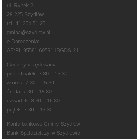
ul. Rynek 2
28-225 Szydłów
tel. 41 354 51 25
gmina@szydlow.pl
e-Doręczenia:
AE:PL-95581-69591-IBGDS-21
Godziny urzędowania:
poniedziałek: 7:30 – 15:30
wtorek: 7:30 – 15:30
środa: 7:30 – 15:30
czwartek: 8:30 – 16:30
piątek: 7:30 – 15:30
Konta bankowe Gminy Szydłów
Bank Spółdzielczy w Szydłowie