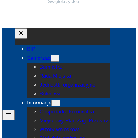
Świętokrzyskie
BIP
Samorząd
Burmistrz
Rada Miejska
Jednostki organizacyjne
Sołectwa
Informacje
Gospodarka komunalna
Miejscowy Plan Zag. Przestrz.
Wzory wniosków