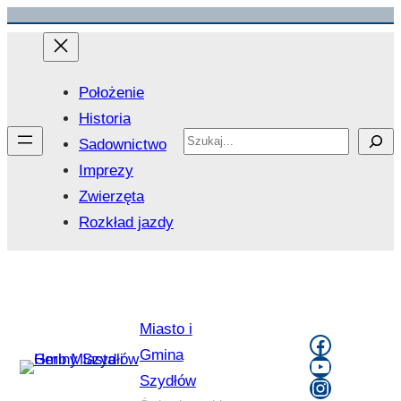
Przejdź
do
treści
Położenie
Historia
Search
Sadownictwo
Imprezy
Zwierzęta
Rozkład jazdy
Miasto i
Faceboo
Gmina
YouTube
Szydłów
Instagra