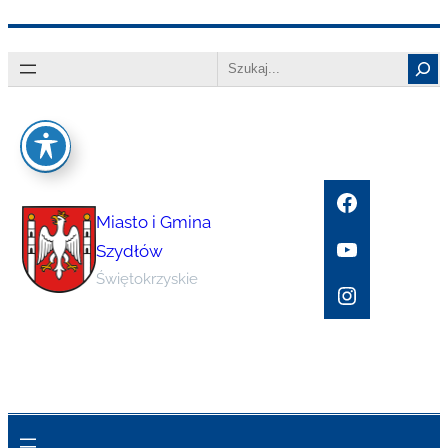
Przejdź
Search
do
treści
Facebook
Miasto i Gmina
YouTube
Szydłów
Świętokrzyskie
Instagram