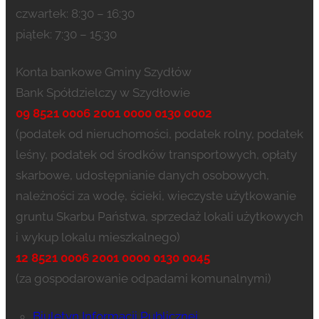
czwartek: 8:30 – 16:30
piątek: 7:30 – 15:30
Konta bankowe Gminy Szydłów
Bank Spółdzielczy w Szydłowie
09 8521 0006 2001 0000 0130 0002
(podatek od nieruchomości, podatek rolny, podatek
leśny, podatek od środków transportowych, opłaty
skarbowe, udostępnianie danych osobowych,
należności za wodę, ścieki, wieczyste użytkowanie
gruntu Skarbu Państwa, sprzedaż lokali użytkowych
i wykup lokalu mieszkalnego)
12 8521 0006 2001 0000 0130 0045
(za gospodarowanie odpadami komunalnymi)
Biuletyn Informacji Publicznej