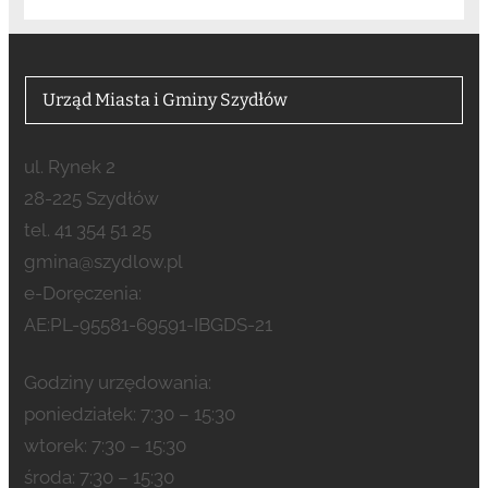
Urząd Miasta i Gminy Szydłów
ul. Rynek 2
28-225 Szydłów
tel. 41 354 51 25
gmina@szydlow.pl
e-Doręczenia:
AE:PL-95581-69591-IBGDS-21
Godziny urzędowania:
poniedziałek: 7:30 – 15:30
wtorek: 7:30 – 15:30
środa: 7:30 – 15:30