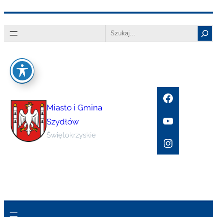
Przejdź
Search
do
treści
Facebook
Miasto i Gmina
YouTube
Szydłów
Świętokrzyskie
Instagram