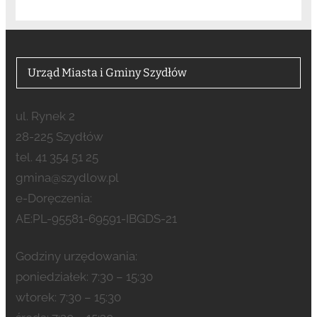
Urząd Miasta i Gminy Szydłów
ul. Rynek 2
28-225 Szydłów
tel. 41 354 51 25
gmina@szydlow.pl
e-Doręczenia:
AE:PL-95581-69591-IBGDS-21
Godziny urzędowania:
poniedziałek: 7:30 – 15:30
wtorek: 7:30 – 15:30