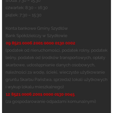
środa: 7:30 – 15:30
czwartek: 8:30 – 16:30
piątek: 7:30 – 15:30
Konta bankowe Gminy Szydłów
Bank Spółdzielczy w Szydłowie
09 8521 0006 2001 0000 0130 0002
(podatek od nieruchomości, podatek rolny, podatek
leśny, podatek od środków transportowych, opłaty
skarbowe, udostępnianie danych osobowych,
należności za wodę, ścieki, wieczyste użytkowanie
gruntu Skarbu Państwa, sprzedaż lokali użytkowych
i wykup lokalu mieszkalnego)
12 8521 0006 2001 0000 0130 0045
(za gospodarowanie odpadami komunalnymi)