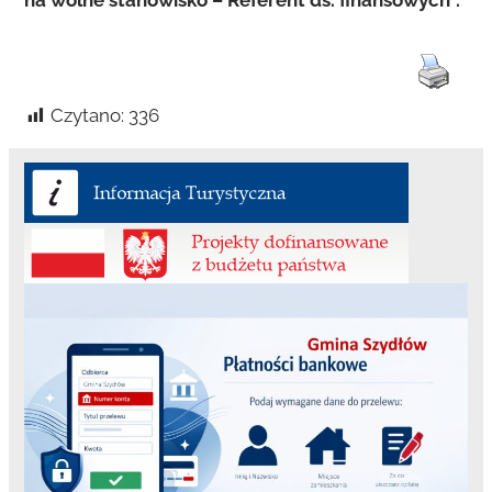
na wolne stanowisko – Referent ds. finansowych”.
Czytano:
336