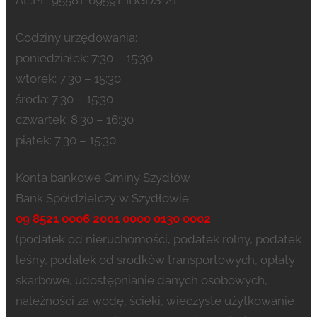
AE:PL-95581-69591-IBGDS-21
Godziny urzędowania:
poniedziałek: 7:30 – 15:30
wtorek: 7:30 – 15:30
środa: 7:30 – 15:30
czwartek: 8:30 – 16:30
piątek: 7:30 – 15:30
Konta bankowe Gminy Szydłów
Bank Spółdzielczy w Szydłowie
09 8521 0006 2001 0000 0130 0002
(podatek od nieruchomości, podatek rolny, podatek
leśny, podatek od środków transportowych, opłaty
skarbowe, udostępnianie danych osobowych,
należności za wodę, ścieki, wieczyste użytkowanie