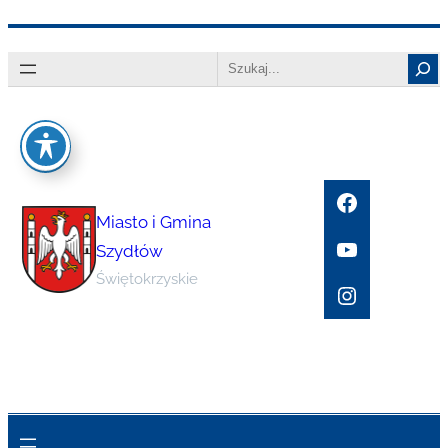
Przejdź
Search
do
treści
Facebook
Miasto i Gmina
YouTube
Szydłów
Świętokrzyskie
Instagram