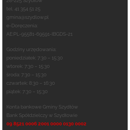
28-225 Szydłów
tel. 41 354 51 25
gmina@szydlow.pl
e-Doręczenia:
AE:PL-95581-69591-IBGDS-21
Godziny urzędowania:
poniedziałek: 7:30 – 15:30
wtorek: 7:30 – 15:30
środa: 7:30 – 15:30
czwartek: 8:30 – 16:30
piątek: 7:30 – 15:30
Konta bankowe Gminy Szydłów
Bank Spółdzielczy w Szydłowie
09 8521 0006 2001 0000 0130 0002