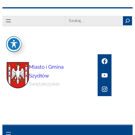
Przejdź
Search
do
treści
Facebook
Miasto i Gmina
YouTube
Szydłów
Świętokrzyskie
Instagram