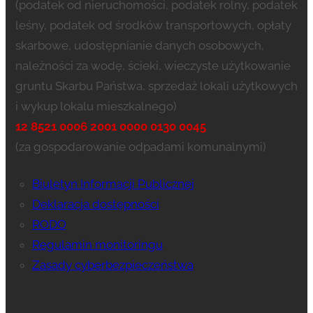
(podatek od nieruchomości, podatek rolny, podatek
leśny, podatek od środków transportowych, opłaty
skarbowe, udostępnianie danych osobowych,
należności za wodę, ścieki, wieczyste użytkowanie
gruntu Skarbu Państwa, sprzedaż lokali użytkowych
i wykup lokalu mieszkalnego)
12 8521 0006 2001 0000 0130 0045
(za gospodarowanie odpadami komunalnymi)
Biuletyn Informacji Publicznej
Deklaracja dostępności
RODO
Regulamin monitoringu
Zasady cyberbezpieczeństwa