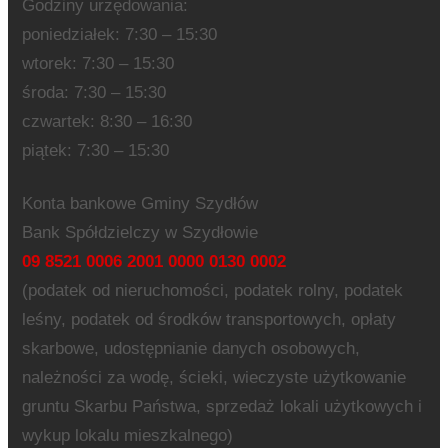
Godziny urzędowania:
poniedziałek: 7:30 – 15:30
wtorek: 7:30 – 15:30
środa: 7:30 – 15:30
czwartek: 8:30 – 16:30
piątek: 7:30 – 15:30
Konta bankowe Gminy Szydłów
Bank Spółdzielczy w Szydłowie
09 8521 0006 2001 0000 0130 0002
(podatek od nieruchomości, podatek rolny, podatek
leśny, podatek od środków transportowych, opłaty
skarbowe, udostępnianie danych osobowych,
należności za wodę, ścieki, wieczyste użytkowanie
gruntu Skarbu Państwa, sprzedaż lokali użytkowych i
wykup lokalu mieszkalnego)