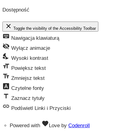
Dostępność
close
Toggle the visibility of the Accessibility Toolbar
keyboard
Nawigacja klawiaturą
visibility_off
Wyłącz animacje
nights_stay
Wysoki kontrast
format_size
Powiększ tekst
text_fields
Zmniejsz tekst
font_download
Czytelne fonty
title
Zaznacz tytuły
link
Podświetl Linki i Przyciski
favorite
Powered with
Love
by
Codenroll