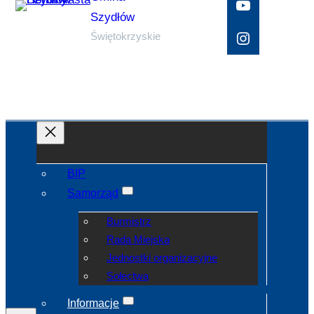
YouTube
Szydłów
Instagram
Świętokrzyskie
BIP
Samorząd
Burmistrz
Rada Miejska
Jednostki organizacyjne
Sołectwa
Informacje