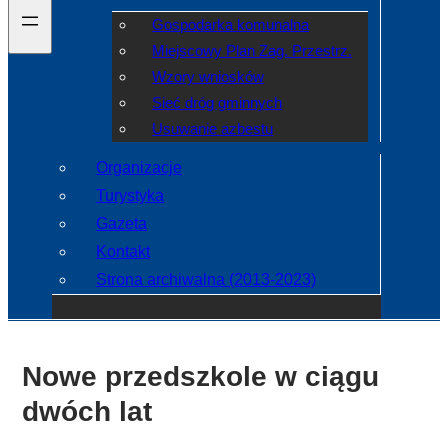
Gospodarka komunalna
Miejscowy Plan Zag. Przestrz.
Wzory wniosków
Sieć dróg gminnych
Usuwanie azbestu
Organizacje
Turystyka
Gazeta
Kontakt
Strona archiwalna (2013-2023)
Nowe przedszkole w ciągu
dwóch lat