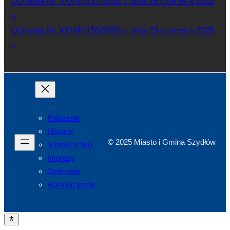
Uchwała Nr XXVIII/157/2026 z dnia 29 czerwca 2026
r.
Uchwała Nr XXVIII/156/2026 z dnia 29 czerwca 2026
r.
Położenie
Historia
© 2025 Miasto i Gmina Szydłów
Sadownictwo
Imprezy
Zwierzęta
Rozkład jazdy