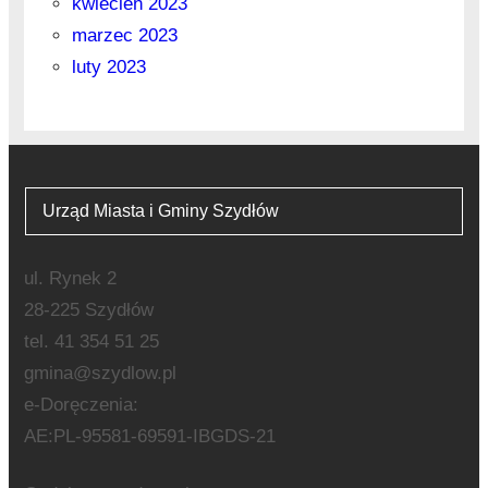
kwiecień 2023
marzec 2023
luty 2023
Urząd Miasta i Gminy Szydłów
ul. Rynek 2
28-225 Szydłów
tel. 41 354 51 25
gmina@szydlow.pl
e-Doręczenia:
AE:PL-95581-69591-IBGDS-21