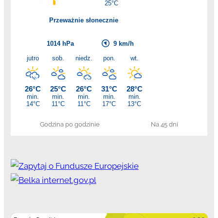
Godzina po godzinie
Na 45 dni