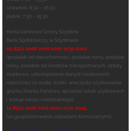
czwartek: 8:30 – 16:30
piątek: 7:30 – 15:30
Konta bankowe Gminy Szydłów
Bank Spółdzielczy w Szydłowie
09 8521 0006 2001 0000 0130 0002
(podatek od nieruchomości, podatek rolny, podatek
leśny, podatek od środków transportowych, opłaty
skarbowe, udostępnianie danych osobowych,
należności za wodę, ścieki, wieczyste użytkowanie
gruntu Skarbu Państwa, sprzedaż lokali użytkowych
i wykup lokalu mieszkalnego)
12 8521 0006 2001 0000 0130 0045
(za gospodarowanie odpadami komunalnymi)