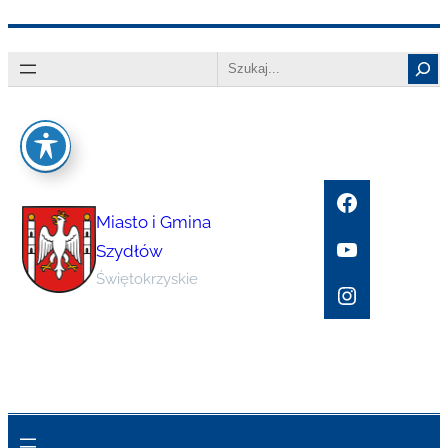
Przejdź
Search
do
treści
Facebook
Miasto i Gmina
YouTube
Szydłów
Świętokrzyskie
Instagram