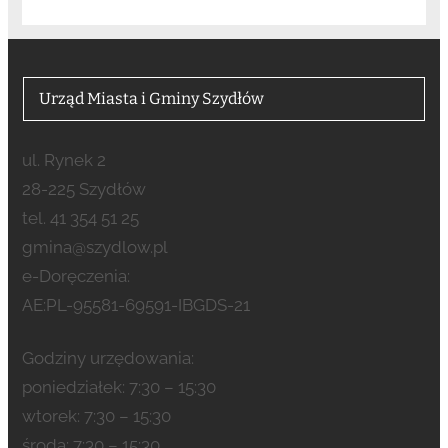
Urząd Miasta i Gminy Szydłów
ul. Rynek 2
28-225 Szydłów
tel. 41 354 51 25
gmina@szydlow.pl
e-Doręczenia:
AE:PL-95581-69591-IBGDS-21
Godziny urzędowania:
poniedziałek: 7:30 – 15:30
wtorek: 7:30 – 15:30
środa: 7:30 – 15:30