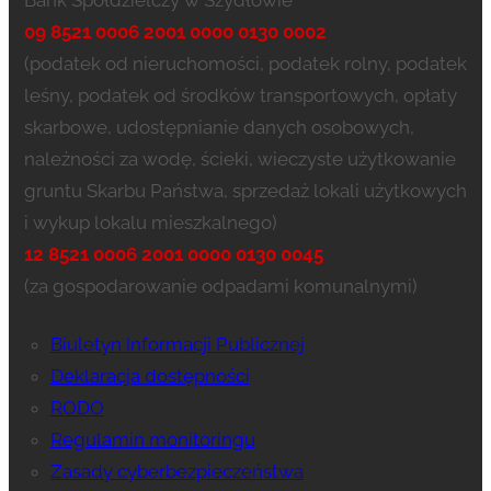
Bank Spółdzielczy w Szydłowie
09 8521 0006 2001 0000 0130 0002
(podatek od nieruchomości, podatek rolny, podatek
leśny, podatek od środków transportowych, opłaty
skarbowe, udostępnianie danych osobowych,
należności za wodę, ścieki, wieczyste użytkowanie
gruntu Skarbu Państwa, sprzedaż lokali użytkowych
i wykup lokalu mieszkalnego)
12 8521 0006 2001 0000 0130 0045
(za gospodarowanie odpadami komunalnymi)
Biuletyn Informacji Publicznej
Deklaracja dostępności
RODO
Regulamin monitoringu
Zasady cyberbezpieczeństwa