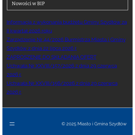
Nowości w BIP
Informacja z wykonania budżetu Gminy Szydłów za
II kwartał 2026 roku
Zarządzenie Nr 44/2026 Burmistrza Miasta i Gminy
Szydłów z dnia 22 lipca 2026 r.
ZAPROSZENIE DO SKŁADANIA OFERT
Uchwała Nr XXVIII/157/2026 z dnia 29 czerwca
2026 r.
Uchwała Nr XXVIII/156/2026 z dnia 29 czerwca
2026 r.
© 2025 Miasto i Gmina Szydłów