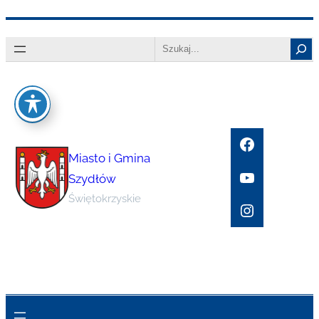
Przejdź
Search
do
treści
Facebook
Miasto i Gmina
YouTube
Szydłów
Świętokrzyskie
Instagram