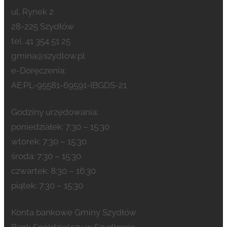
ul. Rynek 2
28-225 Szydłów
tel. 41 354 51 25
gmina@szydlow.pl
e-Doręczenia:
AE:PL-95581-69591-IBGDS-21
Godziny urzędowania:
poniedziałek: 7:30 – 15:30
wtorek: 7:30 – 15:30
środa: 7:30 – 15:30
czwartek: 8:30 – 16:30
piątek: 7:30 – 15:30
Konta bankowe Gminy Szydłów