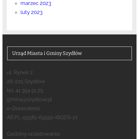
marzec 2023
luty 2023
Urząd Miasta i Gminy Szydłów
ul. Rynek 2
28-225 Szydłów
tel. 41 354 51 25
gmina@szydlow.pl
e-Doręczenia:
AE:PL-95581-69591-IBGDS-21
Godziny urzędowania: