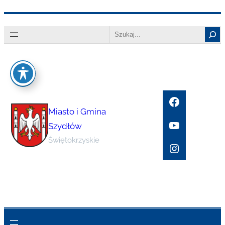
Przejdź
Search
do
treści
Facebook
Miasto i Gmina
YouTube
Szydłów
Świętokrzyskie
Instagram