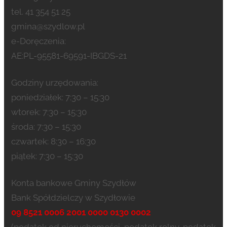
tel. 41 354 51 25
gmina@szydlow.pl
e-Doręczenia:
AE:PL-95581-69591-IBGDS-21
Godziny urzędowania:
poniedziałek: 7:30 – 15:30
wtorek: 7:30 – 15:30
środa: 7:30 – 15:30
czwartek: 8:30 – 16:30
piątek: 7:30 – 15:30
Konta bankowe Gminy Szydłów
Bank Spółdzielczy w Szydłowie
09 8521 0006 2001 0000 0130 0002
(podatek od nieruchomości, podatek rolny, podatek