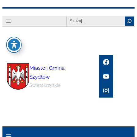
Przejdź
Search
do
treści
Facebook
Miasto i Gmina
YouTube
Szydłów
Świętokrzyskie
Instagram