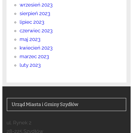
wrzesień 2023
sierpień 2023
lipiec 2023
czerwiec 2023
maj 2023
kwiecień 2023
marzec 2023
luty 2023
Urząd Miasta i Gminy Szydłów
ul. Rynek 2
28-225 Szydłów