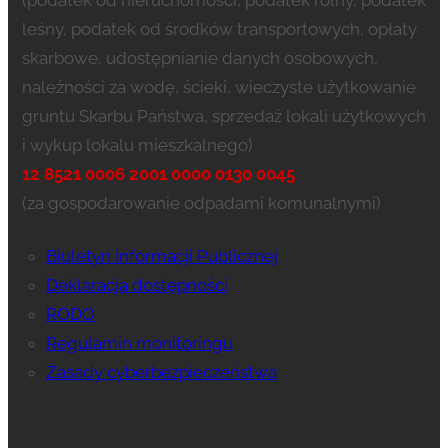
leśny, podatek od środków transportowych, opłaty
skarbowe, udostępnianie danych osobowych,
należności za wodę, ścieki, wieczyste użytkowanie
gruntu Skarbu Państwa, sprzedaż lokali użytkowych
i wykup lokalu mieszkalnego)
12 8521 0006 2001 0000 0130 0045
(za gospodarowanie odpadami komunalnymi)
Biuletyn Informacji Publicznej
Deklaracja dostępności
RODO
Regulamin monitoringu
Zasady cyberbezpieczeństwa