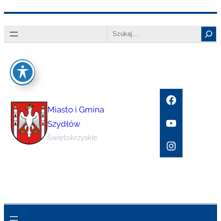
Przejdź
Search
do
treści
Facebook
Miasto i Gmina
YouTube
Szydłów
Świętokrzyskie
Instagram