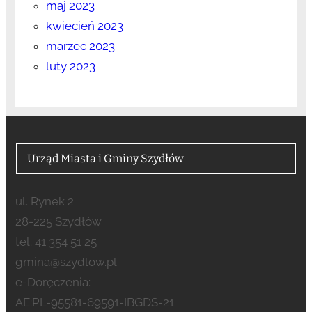
maj 2023
kwiecień 2023
marzec 2023
luty 2023
Urząd Miasta i Gminy Szydłów
ul. Rynek 2
28-225 Szydłów
tel. 41 354 51 25
gmina@szydlow.pl
e-Doręczenia:
AE:PL-95581-69591-IBGDS-21