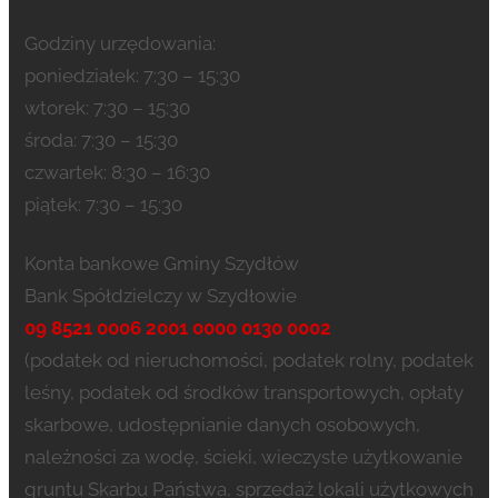
Godziny urzędowania:
poniedziałek: 7:30 – 15:30
wtorek: 7:30 – 15:30
środa: 7:30 – 15:30
czwartek: 8:30 – 16:30
piątek: 7:30 – 15:30
Konta bankowe Gminy Szydłów
Bank Spółdzielczy w Szydłowie
09 8521 0006 2001 0000 0130 0002
(podatek od nieruchomości, podatek rolny, podatek
leśny, podatek od środków transportowych, opłaty
skarbowe, udostępnianie danych osobowych,
należności za wodę, ścieki, wieczyste użytkowanie
gruntu Skarbu Państwa, sprzedaż lokali użytkowych