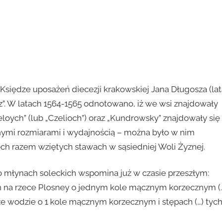
iędze uposażeń diecezji krakowskiej Jana Długosza (lat
z”. W latach 1564-1565 odnotowano, iż we wsi znajdowały
loych” (lub „Czelioch”) oraz „Kundrowsky” znajdowały się
znymi rozmiarami i wydajnością – można było w nim
ch razem wziętych stawach w sąsiedniej Woli Żyznej.
) o młynach soleckich wspomina już w czasie przeszłym:
h na rzece Plosney o jednym kole mącznym korzecznym (…
że wodzie o 1 kole mącznym korzecznym i stępach (…) tyc