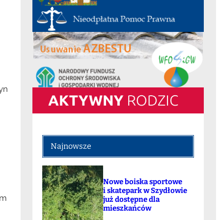
yn
Najnowsze
Nowe boiska sportowe
i skatepark w Szydłowie
ym
już dostępne dla
mieszkańców