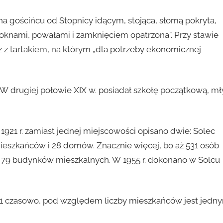
na gościńcu od Stopnicy idącym, stojąca, słomą pokryta,
oknami, powałami i zamknięciem opatrzona”. Przy stawie
 tartakiem, na którym „dla potrzeby ekonomicznej
W drugiej połowie XIX w. posiadał szkołę początkową, mł
1 r. zamiast jednej miejscowości opisano dwie: Solec
mieszkańców i 28 domów. Znacznie więcej, bo aż 531 osób
a 79 budynków mieszkalnych. W 1955 r. dokonano w Solcu
 1 czasowo, pod względem liczby mieszkańców jest jedn