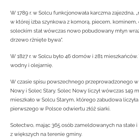
W 1789 r. w Solcu funkcjonowała karczma zajezdna, „
w której izba szynkowa z komorą, piecem, kominem, 
soleckim stał wówczas nowo pobudowany młyn wraz z
drzewo rżnięte bywa”.
W 1827 r. w Solcu było 46 domów i 281 mieszkańców. 
wodny i olejarnię.
W czasie spisu powszechnego przeprowadzonego w 192
Nowy i Solec Stary. Solec Nowy liczył wówczas 149 
mieszkało w Solcu Starym, którego zabudowa liczył
pierwszego w Polsce odwiertu złóż siarki.
Sołectwo, mając 365 osób zameldowanych na stałe i
z większych na terenie gminy.