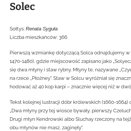
Solec
Sołtys:
Renata Syguła
Liczba mieszkańców: 366
Pierwszą wzmiankę dotyczącą Solca odnajdujemy w Ks
1470-1480), gdzie miejscowość zapisano jako „Solyec
się dwa młyny i staw rybny. Młyny te, nazywane „Czye
na rzece „Płożney”. Staw w Solcu wyróżniał się znac
hodować aż 40 kop karpi – znacznie więcej niż w dwó
Tekst kolejnej lustracji dóbr królewskich (1660-1664
„Dwa młyny przy tej wiosce bywały, pierwszy Czeluc
Drugi młyn Kendrowski albo Sluchay rzeczony na tej
obu młynów nie masz, zaginęły”.