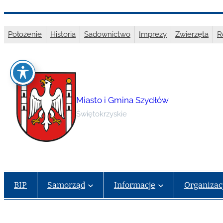
Przejdź
do
Położenie
Historia
Sadownictwo
Imprezy
Zwierzęta
R
treści
Miasto i Gmina Szydłów
Świętokrzyskie
BIP
Samorząd
Informacje
Organizac