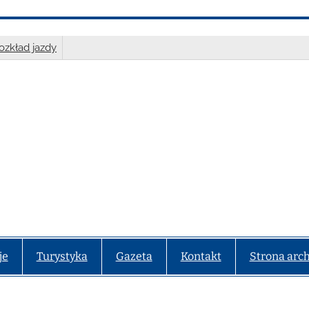
ozkład jazdy
je
Turystyka
Gazeta
Kontakt
Strona arc