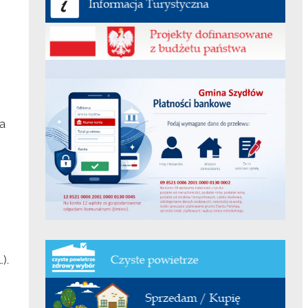
a
).
h