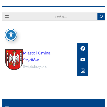
Przejdź
Search
do
treści
Facebook
Miasto i Gmina
YouTube
Szydłów
Świętokrzyskie
Instagram