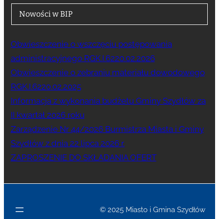
Nowości w BIP
Obwieszczenie o wszczęciu postępowania
administracyjnego RGK.I.6220.02.2026
Obwieszczenie o zebraniu materiału dowodowego
RGK.I.6220.02.2025
Informacja z wykonania budżetu Gminy Szydłów za
II kwartał 2026 roku
Zarządzenie Nr 44/2026 Burmistrza Miasta i Gminy
Szydłów z dnia 22 lipca 2026 r.
ZAPROSZENIE DO SKŁADANIA OFERT
© 2025 Miasto i Gmina Szydłów