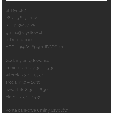
ul. Rynek 2
28-225 Szydłów
tel. 41 354 51 25
gmina@szydlow.pl
e-Doręczenia:
AE:PL-95581-69591-IBGDS-21
Godziny urzędowania:
poniedziałek: 7:30 – 15:30
wtorek: 7:30 – 15:30
środa: 7:30 – 15:30
czwartek: 8:30 – 16:30
piątek: 7:30 – 15:30
Konta bankowe Gminy Szydłów