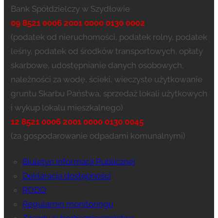
Bank Spółdzielczy w Szydłowie
09 8521 0006 2001 0000 0130 0002
(podatek od nieruchomości, podatek rolny, podatek
leśny, podatek od środków transportowych, opłaty
skarbowe, udostępnianie danych osobowych,
należności za wodę, ścieki, wieczyste użytkowanie
gruntu Skarbu Państwa, sprzedaż lokali użytkowych
i wykup lokalu mieszkalnego)
12 8521 0006 2001 0000 0130 0045
(za gospodarowanie odpadami komunalnymi)
Biuletyn Informacji Publicznej
Deklaracja dostępności
RODO
Regulamin monitoringu
Zasady cyberbezpieczeństwa