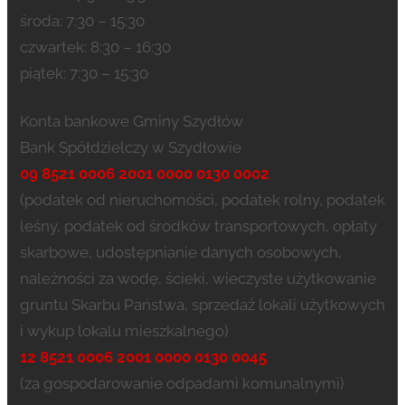
środa: 7:30 – 15:30
czwartek: 8:30 – 16:30
piątek: 7:30 – 15:30
Konta bankowe Gminy Szydłów
Bank Spółdzielczy w Szydłowie
09 8521 0006 2001 0000 0130 0002
(podatek od nieruchomości, podatek rolny, podatek
leśny, podatek od środków transportowych, opłaty
skarbowe, udostępnianie danych osobowych,
należności za wodę, ścieki, wieczyste użytkowanie
gruntu Skarbu Państwa, sprzedaż lokali użytkowych
i wykup lokalu mieszkalnego)
12 8521 0006 2001 0000 0130 0045
(za gospodarowanie odpadami komunalnymi)