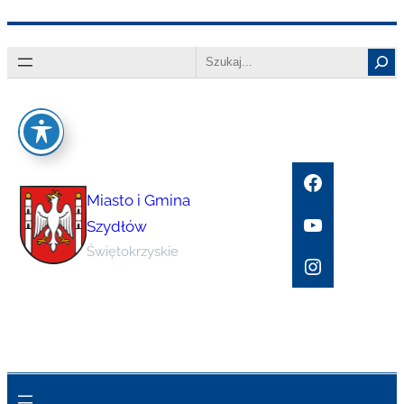
Przejdź
Search
do
treści
Facebook
Miasto i Gmina
YouTube
Szydłów
Świętokrzyskie
Instagram