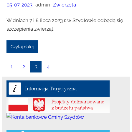
05-07-2023
–
admin
–
Zwierzęta
W dniach 7 i 8 lipca 2023 r. w Szydłowie odbędą się
szczepienia zwierząt.
Czytaj dalej
1
2
3
4