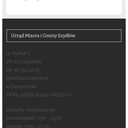
Urząd Miasta i Gminy Szydłów
ul. Rynek 2
28-225 Szydłów
tel. 41 354 51 25
gmina@szydlow.pl
e-Doręczenia:
AE:PL-95581-69591-IBGDS-21
Godziny urzędowania:
poniedziałek: 7:30 – 15:30
wtorek: 7:30 – 15:30