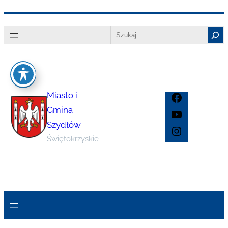
Przejdź
Search
do
treści
Miasto i
Facebook
Gmina
YouTube
Szydłów
Instagram
Świętokrzyskie