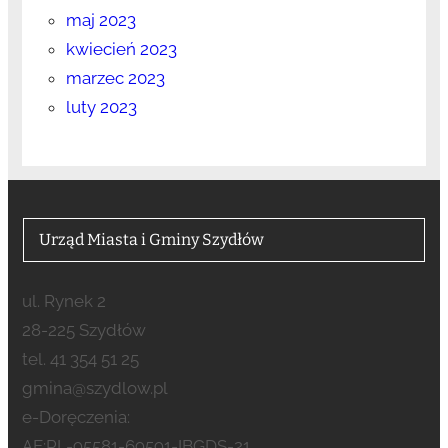
maj 2023
kwiecień 2023
marzec 2023
luty 2023
Urząd Miasta i Gminy Szydłów
ul. Rynek 2
28-225 Szydłów
tel. 41 354 51 25
gmina@szydlow.pl
e-Doręczenia:
AE:PL-95581-69591-IBGDS-21