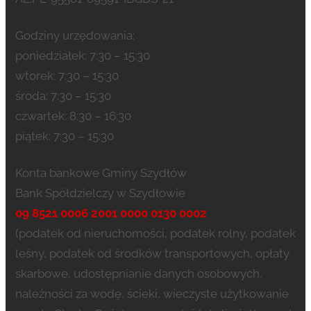
Godziny urzędowania:
poniedziałek: 7:30 – 15:30
wtorek: 7:30 – 15:30
środa: 7:30 – 15:30
czwartek: 8:30 – 16:30
piątek: 7:30 – 15:30
Konta bankowe Gminy Szydłów
Bank Spółdzielczy w Szydłowie
09 8521 0006 2001 0000 0130 0002
(podatek od nieruchomości, podatek rolny, podatek
leśny, podatek od środków transportowych, opłaty
skarbowe, udostępnianie danych osobowych,
należności za wodę, ścieki, wieczyste użytkowanie