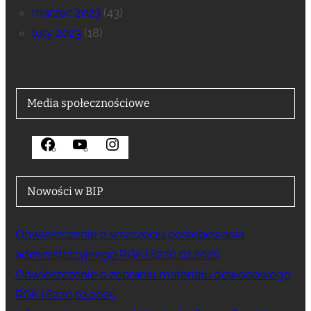
marzec 2023
(43)
luty 2023
(18)
Media społecznościowe
F
Y
I
a
o
n
c
u
s
Nowości w BIP
e
T
t
b
u
a
Obwieszczenie o wszczęciu postępowania
o
b
g
administracyjnego RGK.I.6220.02.2026
o
e
r
Obwieszczenie o zebraniu materiału dowodowego
k
a
RGK.I.6220.02.2025
m