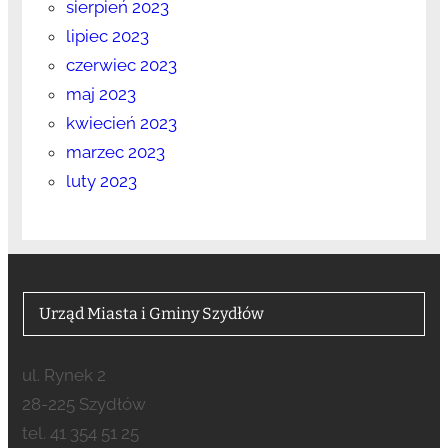
sierpień 2023
lipiec 2023
czerwiec 2023
maj 2023
kwiecień 2023
marzec 2023
luty 2023
Urząd Miasta i Gminy Szydłów
ul. Rynek 2
28-225 Szydłów
tel. 41 354 51 25