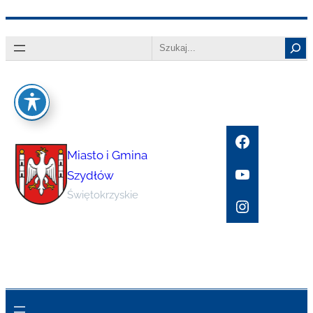
Przejdź
Search
do
treści
Facebook
Miasto i Gmina
YouTube
Szydłów
Świętokrzyskie
Instagram