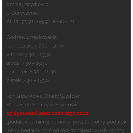
gmina@szydlow.pl
e-Doręczenia:
AE:PL-95581-69591-IBGDS-21
Godziny urzędowania:
poniedziałek: 7:30 – 15:30
wtorek: 7:30 – 15:30
środa: 7:30 – 15:30
czwartek: 8:30 – 16:30
piątek: 7:30 – 15:30
Konta bankowe Gminy Szydłów
Bank Spółdzielczy w Szydłowie
09 8521 0006 2001 0000 0130 0002
(podatek od nieruchomości, podatek rolny, podatek
leśny, podatek od środków transportowych, opłaty