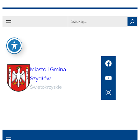
Przejdź
Search
do
treści
Facebook
Miasto i Gmina
YouTube
Szydłów
Świętokrzyskie
Instagram