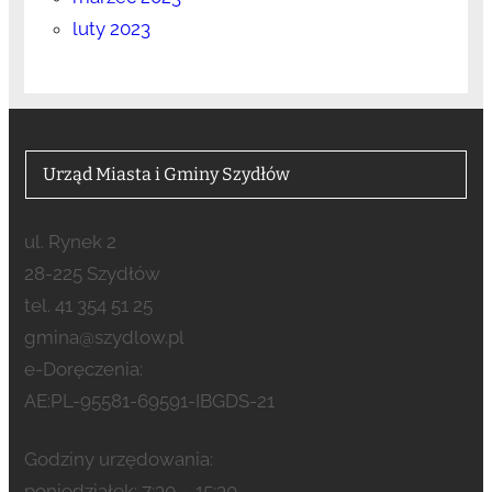
luty 2023
Urząd Miasta i Gminy Szydłów
ul. Rynek 2
28-225 Szydłów
tel. 41 354 51 25
gmina@szydlow.pl
e-Doręczenia:
AE:PL-95581-69591-IBGDS-21
Godziny urzędowania:
poniedziałek: 7:30 – 15:30