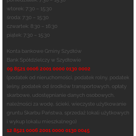
wtorek: 7:30 – 15:30
środa: 7:30 – 15:30
czwartek: 8:30 – 16:30
piątek: 7:30 – 15:30
Konta bankowe Gminy Szydłów
Bank Spółdzielczy w Szydłowie
09 8521 0006 2001 0000 0130 0002
(podatek od nieruchomości, podatek rolny, podatek
leśny, podatek od środków transportowych, opłaty
skarbowe, udostępnianie danych osobowych,
należności za wodę, ścieki, wieczyste użytkowanie
gruntu Skarbu Państwa, sprzedaż lokali użytkowych
i wykup lokalu mieszkalnego)
12 8521 0006 2001 0000 0130 0045