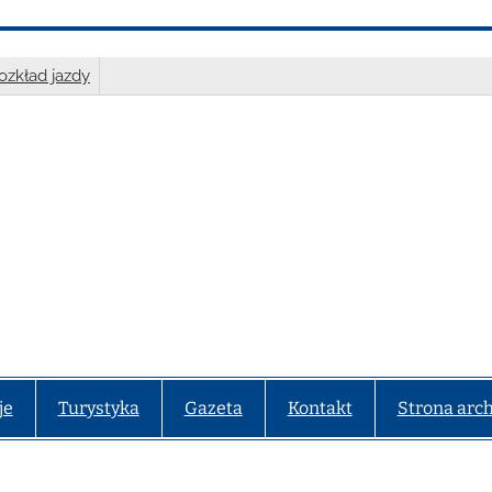
ozkład jazdy
je
Turystyka
Gazeta
Kontakt
Strona arc