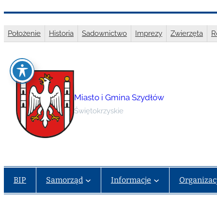
Przejdź
do
Położenie
Historia
Sadownictwo
Imprezy
Zwierzęta
R
treści
Miasto i Gmina Szydłów
Świętokrzyskie
BIP
Samorząd
Informacje
Organizac