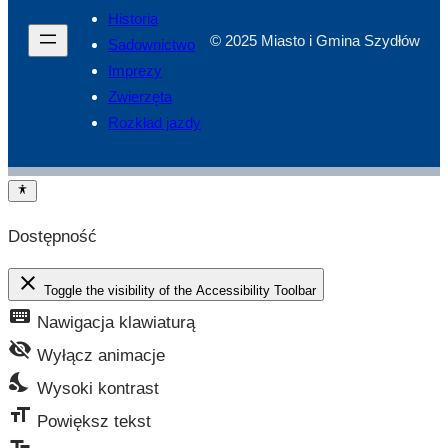
Historia
© 2025 Miasto i Gmina Szydłów
Sadownictwo
Imprezy
Zwierzęta
Rozkład jazdy
Dostępność
close
Toggle the visibility of the Accessibility Toolbar
keyboard
Nawigacja klawiaturą
visibility_off
Wyłącz animacje
nights_stay
Wysoki kontrast
format_size
Powiększ tekst