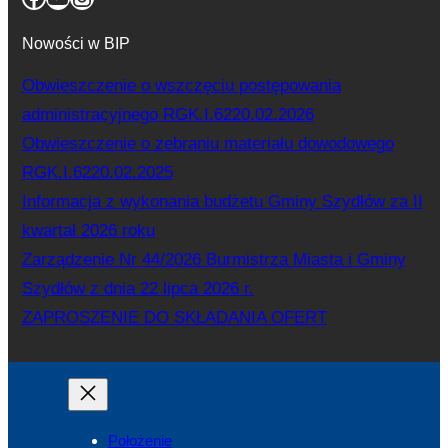
Nowości w BIP
Obwieszczenie o wszczęciu postępowania
administracyjnego RGK.I.6220.02.2026
Obwieszczenie o zebraniu materiału dowodowego
RGK.I.6220.02.2025
Informacja z wykonania budżetu Gminy Szydłów za II
kwartał 2026 roku
Zarządzenie Nr 44/2026 Burmistrza Miasta i Gminy
Szydłów z dnia 22 lipca 2026 r.
ZAPROSZENIE DO SKŁADANIA OFERT
Położenie