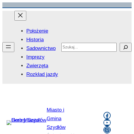
Przejdź
do
treści
Położenie
Historia
Search
Sadownictwo
Imprezy
Zwierzęta
Rozkład jazdy
Miasto i
Faceboo
Gmina
YouTube
Szydłów
Instagra