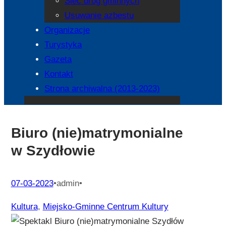
Sieć dróg gminnych
Usuwanie azbestu
Organizacje
Turystyka
Gazeta
Kontakt
Strona archiwalna (2013-2023)
Biuro (nie)matrymonialne
w Szydłowie
07-03-2023
•
admin
•
Kultura
, 
Miejsko-Gminne Centrum Kultury