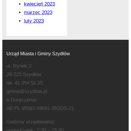
kwiecień 2023
marzec 2023
luty 2023
Urząd Miasta i Gminy Szydłów
ul. Rynek 2
28-225 Szydłów
tel. 41 354 51 25
gmina@szydlow.pl
e-Doręczenia:
AE:PL-95581-69591-IBGDS-21
Godziny urzędowania:
poniedziałek: 7:30 – 15:30