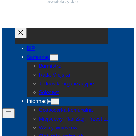
Świętokrzyskie
BIP
Samorząd
Burmistrz
Rada Miejska
Jednostki organizacyjne
Sołectwa
Informacje
Gospodarka komunalna
Miejscowy Plan Zag. Przestrz.
Wzory wniosków