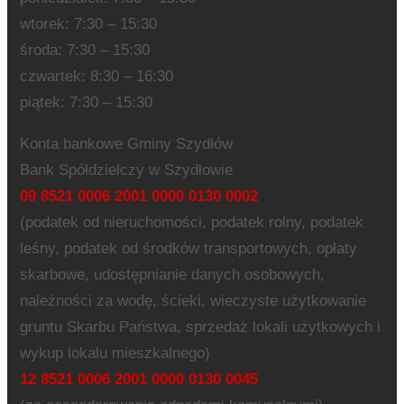
wtorek: 7:30 – 15:30
środa: 7:30 – 15:30
czwartek: 8:30 – 16:30
piątek: 7:30 – 15:30
Konta bankowe Gminy Szydłów
Bank Spółdzielczy w Szydłowie
09 8521 0006 2001 0000 0130 0002
(podatek od nieruchomości, podatek rolny, podatek
leśny, podatek od środków transportowych, opłaty
skarbowe, udostępnianie danych osobowych,
należności za wodę, ścieki, wieczyste użytkowanie
gruntu Skarbu Państwa, sprzedaż lokali użytkowych i
wykup lokalu mieszkalnego)
12 8521 0006 2001 0000 0130 0045