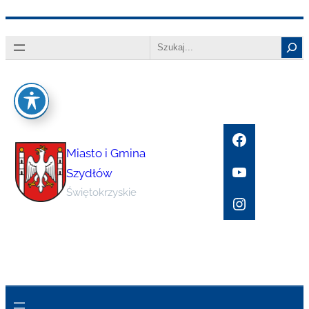
Przejdź
Search
do
treści
Facebook
Miasto i Gmina
YouTube
Szydłów
Świętokrzyskie
Instagram