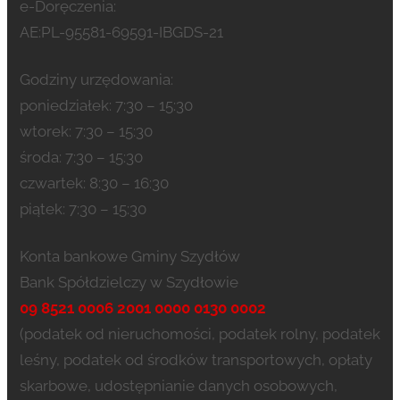
e-Doręczenia:
AE:PL-95581-69591-IBGDS-21
Godziny urzędowania:
poniedziałek: 7:30 – 15:30
wtorek: 7:30 – 15:30
środa: 7:30 – 15:30
czwartek: 8:30 – 16:30
piątek: 7:30 – 15:30
Konta bankowe Gminy Szydłów
Bank Spółdzielczy w Szydłowie
09 8521 0006 2001 0000 0130 0002
(podatek od nieruchomości, podatek rolny, podatek
leśny, podatek od środków transportowych, opłaty
skarbowe, udostępnianie danych osobowych,