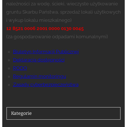
należności za wodę, ścieki, wieczyste użytkowanie
gruntu Skarbu Państwa, sprzedaż lokali użytkowych
i wykup lokalu mieszkalnego)
12 8521 0006 2001 0000 0130 0045
(za gospodarowanie odpadami komunalnymi)
Biuletyn Informacji Publicznej
Deklaracja dostępności
RODO
Regulamin monitoringu
Zasady cyberbezpieczeństwa
Kategorie