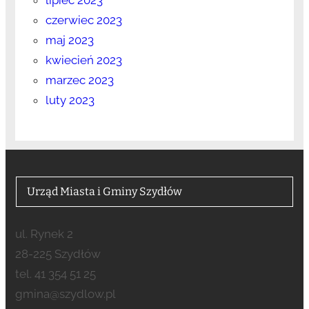
czerwiec 2023
maj 2023
kwiecień 2023
marzec 2023
luty 2023
Urząd Miasta i Gminy Szydłów
ul. Rynek 2
28-225 Szydłów
tel. 41 354 51 25
gmina@szydlow.pl