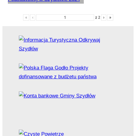
«
‹
z
2
›
»