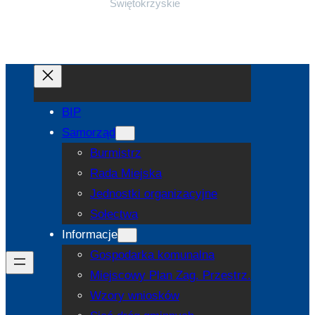
Świętokrzyskie
BIP
Samorząd
Burmistrz
Rada Miejska
Jednostki organizacyjne
Sołectwa
Informacje
Gospodarka komunalna
Miejscowy Plan Zag. Przestrz.
Wzory wniosków