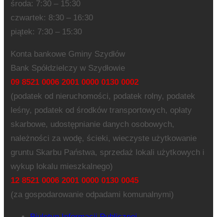
środa: 7:30 – 15:30
czwartek: 8:30 – 16:30
piątek: 7:30 – 15:30
Konta bankowe Gminy Szydłów
Bank Spółdzielczy w Szydłowie
09 8521 0006 2001 0000 0130 0002
(podatek od nieruchomości, podatek rolny, podatek
leśny, podatek od środków transportowych, opłaty
skarbowe, udostępnianie danych osobowych,
należności za wodę, ścieki, wieczyste użytkowanie
gruntu Skarbu Państwa, sprzedaż lokali użytkowych i
wykup lokalu mieszkalnego)
12 8521 0006 2001 0000 0130 0045
(za gospodarowanie odpadami komunalnymi)
Biuletyn Informacji Publicznej