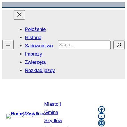
Przejdź
do
treści
Położenie
Historia
Search
Sadownictwo
Imprezy
Zwierzęta
Rozkład jazdy
Miasto i
Faceboo
Gmina
YouTube
Szydłów
Instagra