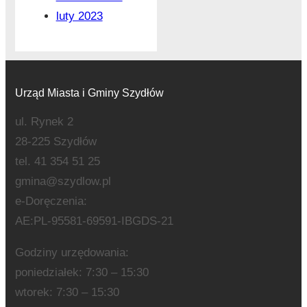
luty 2023
Urząd Miasta i Gminy Szydłów
ul. Rynek 2
28-225 Szydłów
tel. 41 354 51 25
gmina@szydlow.pl
e-Doręczenia:
AE:PL-95581-69591-IBGDS-21
Godziny urzędowania:
poniedziałek: 7:30 – 15:30
wtorek: 7:30 – 15:30