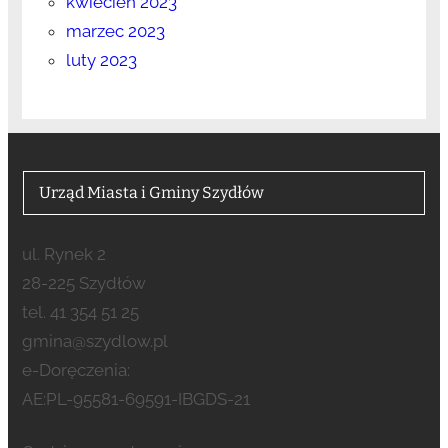
kwiecień 2023
marzec 2023
luty 2023
Urząd Miasta i Gminy Szydłów
ul. Rynek 2
28-225 Szydłów
tel. 41 354 51 25
gmina@szydlow.pl
e-Doręczenia:
AE:PL-95581-69591-IBGDS-21