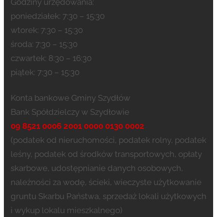
Godziny urzędowania:
poniedziałek: 7:30 – 15:30
wtorek: 7:30 – 15:30
środa: 7:30 – 15:30
czwartek: 8:30 – 16:30
piątek: 7:30 – 15:30
Konta bankowe Gminy Szydłów
Bank Spółdzielczy w Szydłowie
09 8521 0006 2001 0000 0130 0002
(podatek od nieruchomości, podatek rolny, podatek
leśny, podatek od środków transportowych, opłaty
skarbowe, udostępnianie danych osobowych,
należności za wodę, ścieki, wieczyste użytkowanie
gruntu Skarbu Państwa, sprzedaż lokali użytkowych
i wykup lokalu mieszkalnego)