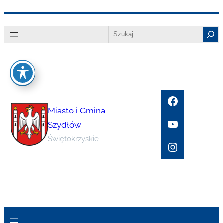
Przejdź
Search
do
treści
Facebook
Miasto i Gmina
YouTube
Szydłów
Świętokrzyskie
Instagram