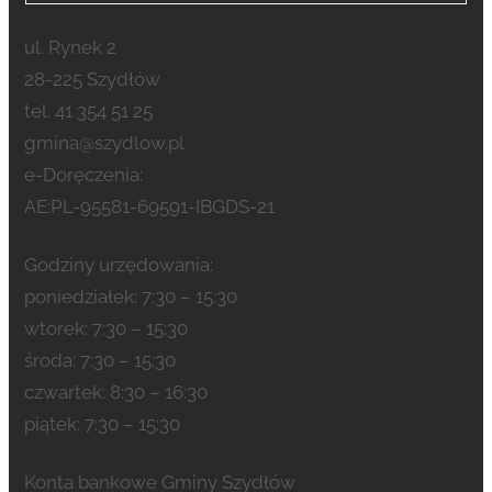
ul. Rynek 2
28-225 Szydłów
tel. 41 354 51 25
gmina@szydlow.pl
e-Doręczenia:
AE:PL-95581-69591-IBGDS-21
Godziny urzędowania:
poniedziałek: 7:30 – 15:30
wtorek: 7:30 – 15:30
środa: 7:30 – 15:30
czwartek: 8:30 – 16:30
piątek: 7:30 – 15:30
Konta bankowe Gminy Szydłów