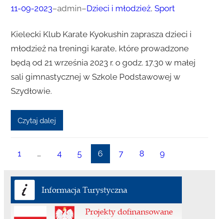
11-09-2023
–
admin
–
Dzieci i młodzież
, 
Sport
Kielecki Klub Karate Kyokushin zaprasza dzieci i
młodzież na treningi karate, które prowadzone
będą od 21 września 2023 r. o godz. 17.30 w małej
sali gimnastycznej w Szkole Podstawowej w
Szydłowie.
Czytaj dalej
1
…
4
5
6
7
8
9