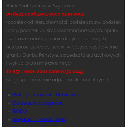
Bank Spółdzielczy w Szydłowie
09 8521 0006 2001 0000 0130 0002
(podatek od nieruchomości, podatek rolny, podatek
leśny, podatek od środków transportowych, opłaty
skarbowe, udostępnianie danych osobowych,
należności za wodę, ścieki, wieczyste użytkowanie
gruntu Skarbu Państwa, sprzedaż lokali użytkowych
i wykup lokalu mieszkalnego)
12 8521 0006 2001 0000 0130 0045
(za gospodarowanie odpadami komunalnymi)
Biuletyn Informacji Publicznej
Deklaracja dostępności
RODO
Regulamin monitoringu