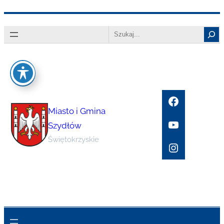
Przejdź
Search
do
treści
Facebook
Miasto i Gmina
YouTube
Szydłów
Świętokrzyskie
Instagram