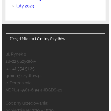
luty 2023
Urząd Miasta i Gminy Szydłów
ul. Rynek 2
28-225 Szydłów
tel. 41 354 51 25
gmina@szydlow.pl
e-Doręczenia:
AE:PL-95581-69591-IBGDS-21
Godziny urzędowania:
poniedziałek: 7:30 – 15:30