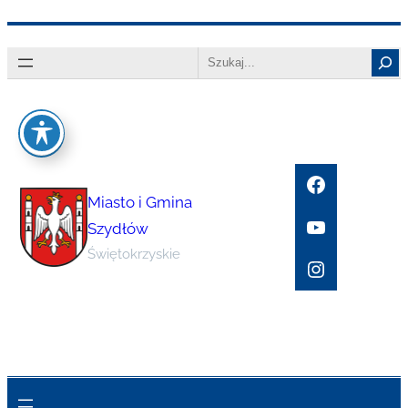
Przejdź
Search
do
treści
Facebook
Miasto i Gmina
YouTube
Szydłów
Świętokrzyskie
Instagram