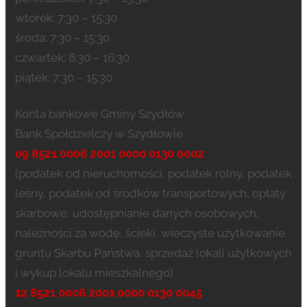
wtorek: 7:30 – 15:30
środa: 7:30 – 15:30
czwartek: 8:30 – 16:30
piątek: 7:30 – 15:30
Konta bankowe Gminy Szydłów
Bank Spółdzielczy w Szydłowie
09 8521 0006 2001 0000 0130 0002
(podatek od nieruchomości, podatek rolny, podatek
leśny, podatek od środków transportowych, opłaty
skarbowe, udostępnianie danych osobowych,
należności za wodę, ścieki, wieczyste użytkowanie
gruntu Skarbu Państwa, sprzedaż lokali użytkowych
i wykup lokalu mieszkalnego)
12 8521 0006 2001 0000 0130 0045