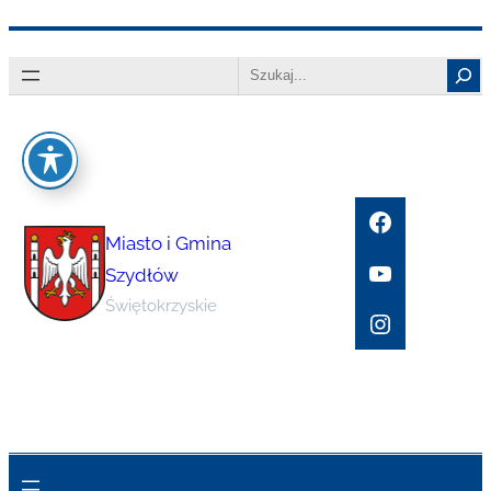
Przejdź
Search
do
treści
Facebook
Miasto i Gmina
YouTube
Szydłów
Świętokrzyskie
Instagram