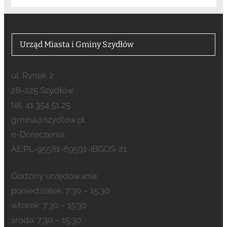
Urząd Miasta i Gminy Szydłów
ul. Rynek 2
28-225 Szydłów
tel. 41 354 51 25
gmina@szydlow.pl
e-Doręczenia:
AE:PL-95581-69591-IBGDS-21
Godziny urzędowania:
poniedziałek: 7:30 – 15:30
wtorek: 7:30 – 15:30
środa: 7:30 – 15:30