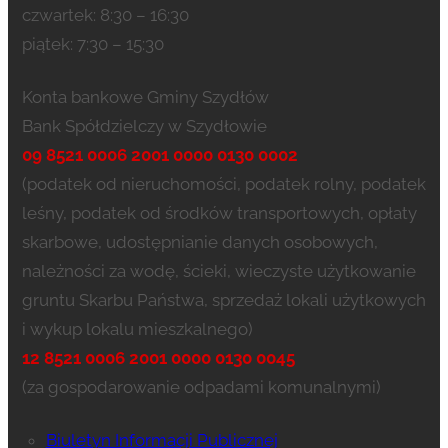
czwartek: 8:30 – 16:30
piątek: 7:30 – 15:30
Konta bankowe Gminy Szydłów
Bank Spółdzielczy w Szydłowie
09 8521 0006 2001 0000 0130 0002
(podatek od nieruchomości, podatek rolny, podatek
leśny, podatek od środków transportowych, opłaty
skarbowe, udostępnianie danych osobowych,
należności za wodę, ścieki, wieczyste użytkowanie
gruntu Skarbu Państwa, sprzedaż lokali użytkowych
i wykup lokalu mieszkalnego)
12 8521 0006 2001 0000 0130 0045
(za gospodarowanie odpadami komunalnymi)
Biuletyn Informacji Publicznej