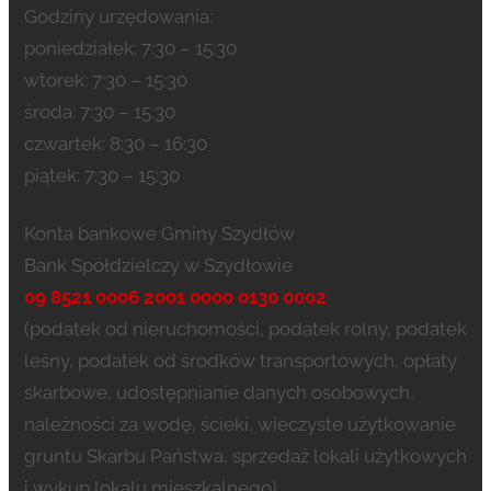
Godziny urzędowania:
poniedziałek: 7:30 – 15:30
wtorek: 7:30 – 15:30
środa: 7:30 – 15:30
czwartek: 8:30 – 16:30
piątek: 7:30 – 15:30
Konta bankowe Gminy Szydłów
Bank Spółdzielczy w Szydłowie
09 8521 0006 2001 0000 0130 0002
(podatek od nieruchomości, podatek rolny, podatek
leśny, podatek od środków transportowych, opłaty
skarbowe, udostępnianie danych osobowych,
należności za wodę, ścieki, wieczyste użytkowanie
gruntu Skarbu Państwa, sprzedaż lokali użytkowych
i wykup lokalu mieszkalnego)