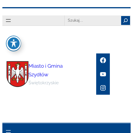
Przejdź
Search
do
treści
Facebook
Miasto i Gmina
YouTube
Szydłów
Świętokrzyskie
Instagram