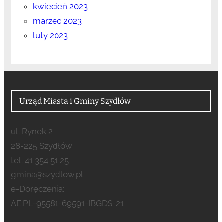
kwiecień 2023
marzec 2023
luty 2023
Urząd Miasta i Gminy Szydłów
ul. Rynek 2
28-225 Szydłów
tel. 41 354 51 25
gmina@szydlow.pl
e-Doręczenia:
AE:PL-95581-69591-IBGDS-21