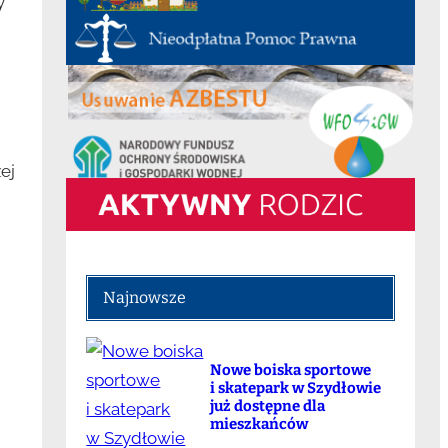
y
ej
Najnowsze
Nowe boiska sportowe
i skatepark w Szydłowie
już dostępne dla
mieszkańców