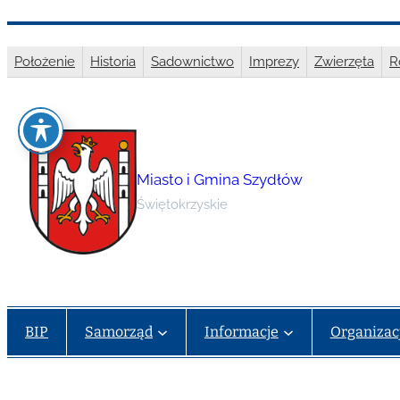
Przejdź
do
Położenie
Historia
Sadownictwo
Imprezy
Zwierzęta
R
treści
Miasto i Gmina Szydłów
Świętokrzyskie
BIP
Samorząd
Informacje
Organizac