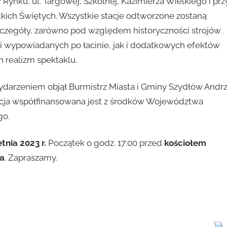
w Rynku, ul. Targowej, Szkolnej, Kazimierza Wielkiego i prz
tkich Świętych. Wszystkie stacje odtworzone zostaną
szczegóły, zarówno pod względem historyczności strojów
ii wypowiadanych po łacinie, jak i dodatkowych efektów
 realizm spektaklu.
ydarzeniem objął Burmistrz Miasta i Gminy Szydłów Andrz
zacja współfinansowana jest z środków Województwa
go.
tnia 2023 r.
Początek o godz. 17:00 przed
kościołem
a
. Zapraszamy.