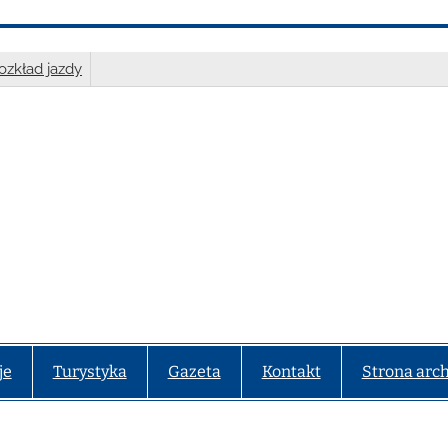
ozkład jazdy
je
Turystyka
Gazeta
Kontakt
Strona arc