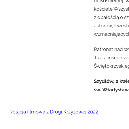
ul. Kościelnej, 
kościele Wszys
z dbałością o 
aktorów, kwest
wzmacniających
Patronat nad w
Tuz, a insceni
Świętokrzyskie
Szydłów, 2 kwie
św. Władysław
Relacja filmowa z Drogi Krzyżowej 2022