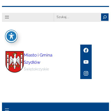
Przejdź
Search
do
treści
Facebook
Miasto i Gmina
YouTube
Szydłów
Świętokrzyskie
Instagram