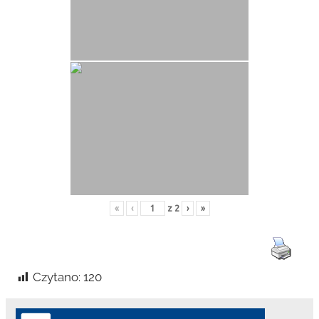
«
‹
z
2
›
»
Czytano:
120