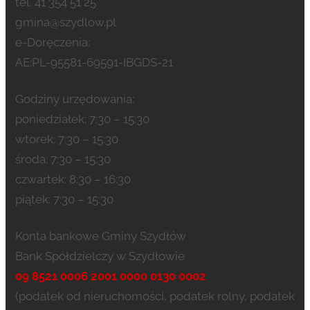
tel. 41 354 51 25
gmina@szydlow.pl
e-Doręczenia:
AE:PL-95581-69591-IBGDS-21
Godziny urzędowania:
poniedziałek: 7:30 – 15:30
wtorek: 7:30 – 15:30
środa: 7:30 – 15:30
czwartek: 8:30 – 16:30
piątek: 7:30 – 15:30
Konta bankowe Gminy Szydłów
Bank Spółdzielczy w Szydłowie
09 8521 0006 2001 0000 0130 0002
(podatek od nieruchomości, podatek rolny, podatek