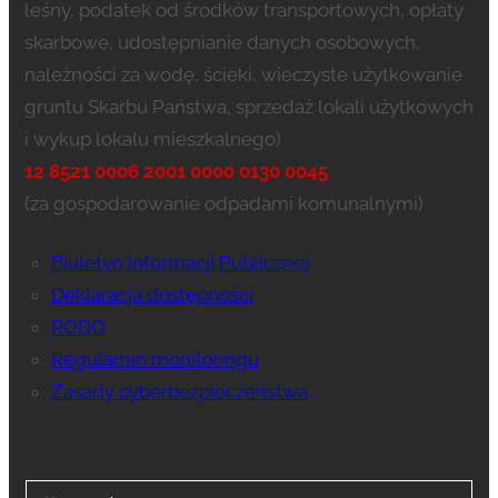
leśny, podatek od środków transportowych, opłaty
skarbowe, udostępnianie danych osobowych,
należności za wodę, ścieki, wieczyste użytkowanie
gruntu Skarbu Państwa, sprzedaż lokali użytkowych
i wykup lokalu mieszkalnego)
12 8521 0006 2001 0000 0130 0045
(za gospodarowanie odpadami komunalnymi)
Biuletyn Informacji Publicznej
Deklaracja dostępności
RODO
Regulamin monitoringu
Zasady cyberbezpieczeństwa