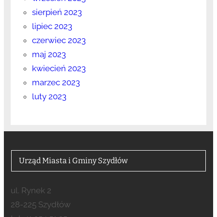
sierpień 2023
lipiec 2023
czerwiec 2023
maj 2023
kwiecień 2023
marzec 2023
luty 2023
Urząd Miasta i Gminy Szydłów
ul. Rynek 2
28-225 Szydłów