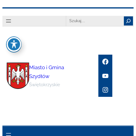
Przejdź
Search
do
treści
Facebook
Miasto i Gmina
YouTube
Szydłów
Świętokrzyskie
Instagram