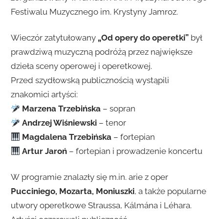
Festiwalu Muzycznego im. Krystyny Jamroz.
Wieczór zatytułowany
„Od opery do operetki”
był
prawdziwą muzyczną podróżą przez największe
dzieła sceny operowej i operetkowej.
Przed szydłowską publicznością wystąpili
znakomici artyści:
Marzena Trzebińska
– sopran
Andrzej Wiśniewski
– tenor
Magdalena Trzebińska
– fortepian
Artur Jaroń
– fortepian i prowadzenie koncertu
W programie znalazły się m.in. arie z oper
Pucciniego, Mozarta, Moniuszki
, a także popularne
utwory operetkowe Straussa, Kálmána i Léhara.