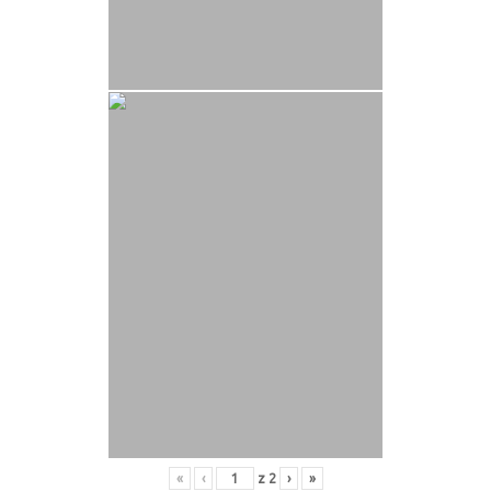
«
‹
z
2
›
»