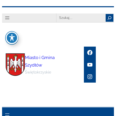
Przejdź
Search
do
treści
Facebook
Miasto i Gmina
YouTube
Szydłów
Świętokrzyskie
Instagram