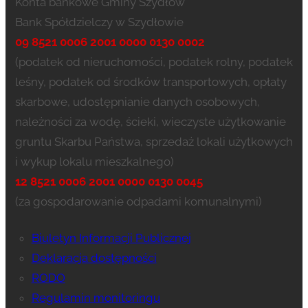
Konta bankowe Gminy Szydłów
Bank Spółdzielczy w Szydłowie
09 8521 0006 2001 0000 0130 0002
(podatek od nieruchomości, podatek rolny, podatek
leśny, podatek od środków transportowych, opłaty
skarbowe, udostępnianie danych osobowych,
należności za wodę, ścieki, wieczyste użytkowanie
gruntu Skarbu Państwa, sprzedaż lokali użytkowych
i wykup lokalu mieszkalnego)
12 8521 0006 2001 0000 0130 0045
(za gospodarowanie odpadami komunalnymi)
Biuletyn Informacji Publicznej
Deklaracja dostępności
RODO
Regulamin monitoringu