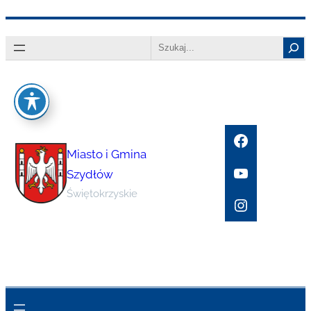
Przejdź
Search
do
treści
Facebook
Miasto i Gmina
YouTube
Szydłów
Świętokrzyskie
Instagram