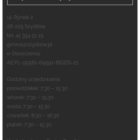
ul. Rynek 2
28-225 Szydłów
tel. 41 354 51 25
gmina@szydlow.pl
e-Doręczenia:
AE:PL-95581-69591-IBGDS-21
Godziny urzędowania:
poniedziałek: 7:30 – 15:30
wtorek: 7:30 – 15:30
środa: 7:30 – 15:30
czwartek: 8:30 – 16:30
piątek: 7:30 – 15:30