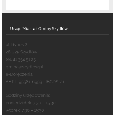
Urząd Miasta i Gminy Szydłów
ul. Rynek 2
28-225 Szydłów
tel. 41 354 51 25
gmina@szydlow.pl
e-Doręczenia:
AE:PL-95581-69591-IBGDS-21
Godziny urzędowania:
poniedziałek: 7:30 – 15:30
wtorek: 7:30 – 15:30