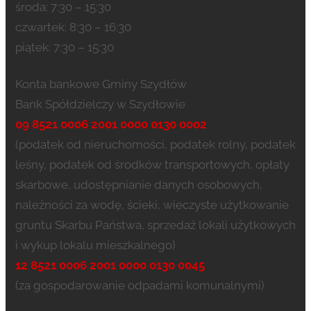
środa: 7:30 – 15:30
czwartek: 8:30 – 16:30
piątek: 7:30 – 15:30
Konta bankowe Gminy Szydłów
Bank Spółdzielczy w Szydłowie
09 8521 0006 2001 0000 0130 0002
(podatek od nieruchomości, podatek rolny, podatek
leśny, podatek od środków transportowych, opłaty
skarbowe, udostępnianie danych osobowych,
należności za wodę, ścieki, wieczyste użytkowanie
gruntu Skarbu Państwa, sprzedaż lokali użytkowych
i wykup lokalu mieszkalnego)
12 8521 0006 2001 0000 0130 0045
(za gospodarowanie odpadami komunalnymi)