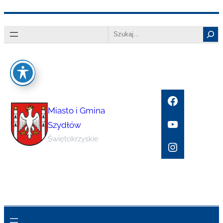
Przejdź
Search
do
treści
Facebook
Miasto i Gmina
YouTube
Szydłów
Świętokrzyskie
Instagram