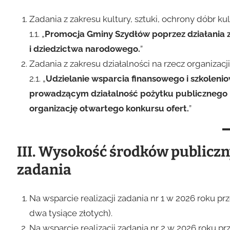
Zadania z zakresu kultury, sztuki, ochrony dóbr k
1.1. „
Promocja Gminy Szydłów poprzez działania z 
i dziedzictwa narodowego.
”
Zadania z zakresu działalności na rzecz organizac
2.1. „
Udzielanie wsparcia finansowego i szkole
prowadzącym działalność pożytku publicznego
organizację otwartego konkursu ofert.
”
III. Wysokość środków publiczn
zadania
Na wsparcie realizacji zadania nr 1 w 2026 roku p
dwa tysiące złotych).
Na wsparcie realizacji zadania nr 2 w 2026 roku p