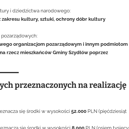
ultury i dziedzictwa narodowego:
zakresu kultury, sztuki, ochrony dóbr kultury
ji pozarządowych:
niowego organizacjom pozarządowym i innym podmiotom
 na rzecz mieszkańców Gminy Szydłów poprzez
ych przeznaczonych na realizację
rzeznacza się środki w wysokości
52.000
PLN (pięćdziesiąt
rzeznacza się środki w wysokości
8.000
PLN (osiem tysięcy