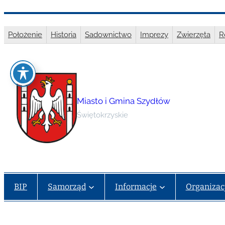
Przejdź
do
Położenie
Historia
Sadownictwo
Imprezy
Zwierzęta
R
treści
Miasto i Gmina Szydłów
Świętokrzyskie
BIP
Samorząd
Informacje
Organizac