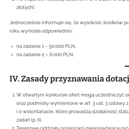
złotych).
Jednocześnie informuje się, że wysokość środków p
roku wyniosła odpowiednio:
na zadanie 1 – 50.000 PLN,
na zadanie 2 – 6.000 PLN,
IV. Zasady przyznawania dotacj
W otwartym konkursie ofert mogą uczestniczyć org
oraz podmioty wymienione w art. 3 ust. 3 ustawy z 
i o wolontariacie, które prowadzą działalność st
zadań (p. II).
Terenowe oddziały organizacji nieposiadające o