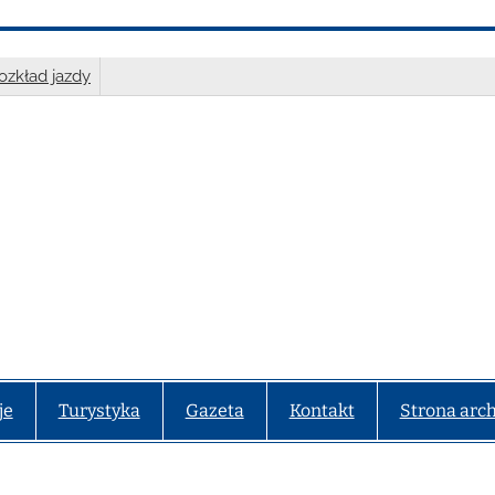
ozkład jazdy
je
Turystyka
Gazeta
Kontakt
Strona arc