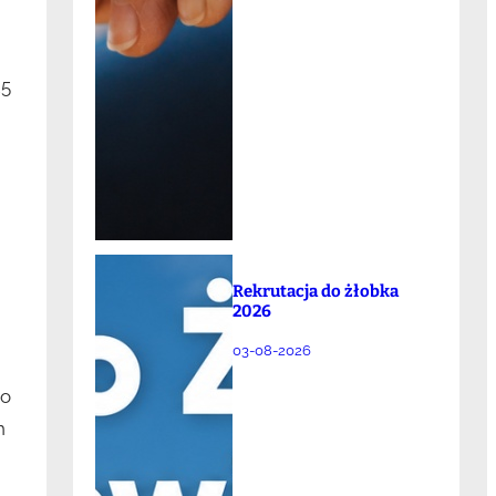
25
Rekrutacja do żłobka
2026
03-08-2026
go
h