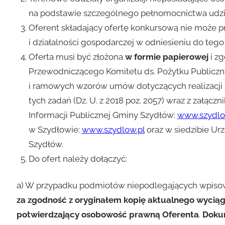
na podstawie szczególnego pełnomocnictwa udzie
Oferent składający ofertę konkursową nie może p
i działalności gospodarczej w odniesieniu do teg
Oferta musi być złożona
w formie papierowej
i z
Przewodniczącego Komitetu ds. Pożytku Publiczneg
i ramowych wzorów umów dotyczących realizacji
tych zadań (Dz. U. z 2018 poz. 2057) wraz z załąc
Informacji Publicznej Gminy Szydłów:
www.szydlow.
w Szydłowie:
www.szydlow.pl
oraz w siedzibie Urz
Szydłów.
Do ofert należy dołączyć:
a) W przypadku podmiotów niepodlegających wpiso
za zgodność z oryginałem kopię aktualnego wyciąg
potwierdzający osobowość prawną Oferenta
.
Dokum