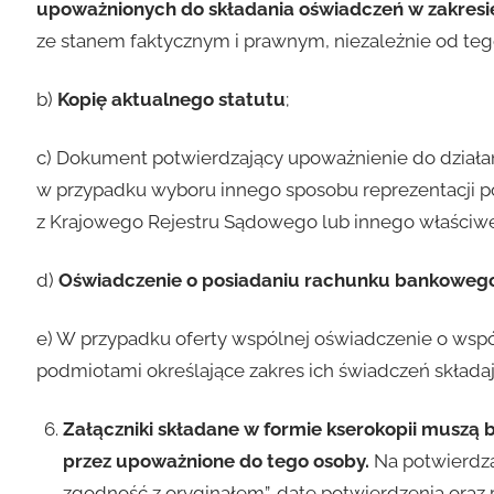
upoważnionych do składania oświadczeń w zakres
ze stanem faktycznym i prawnym, niezależnie od teg
b)
Kopię aktualnego statutu
;
c) Dokument potwierdzający upoważnienie do działan
w przypadku wyboru innego sposobu reprezentacji p
z Krajowego Rejestru Sądowego lub innego właściwe
d)
Oświadczenie o posiadaniu rachunku bankowego 
e) W przypadku oferty wspólnej oświadczenie o wsp
podmiotami określające zakres ich świadczeń składają
Załączniki składane w formie kserokopii muszą
przez upoważnione do tego osoby.
Na potwierdza
zgodność z oryginałem”, datę potwierdzenia oraz