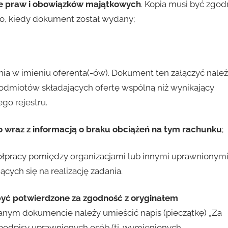
ie praw i obowiązków majątkowych
. Kopia musi być zgod
o, kiedy dokument został wydany;
ia w imieniu oferenta(-ów). Dokument ten załączyć nale
odmiotów składających ofertę wspólną niż wynikający
go rejestru.
wraz z informacją o braku obciążeń na tym rachunku
;
ółpracy pomiędzy organizacjami lub innymi uprawnionym
cych się na realizację zadania.
 być potwierdzone za zgodność z oryginałem
nym dokumencie należy umieścić napis (pieczątkę) „Za
 podpisy uprawnionych osób (tj. wymienionych