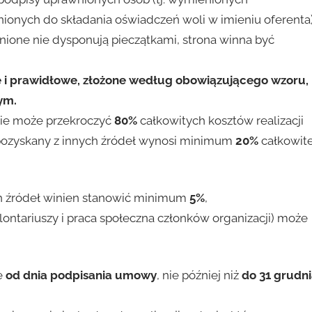
ionych do składania oświadczeń woli w imieniu oferenta
nione nie dysponują pieczątkami, strona winna być
 i prawidłowe, złożone według obowiązującego wzoru,
ym.
ie może przekroczyć
80%
całkowitych kosztów realizacji
ozyskany z innych źródeł wynosi minimum
20%
całkowite
h źródeł winien stanowić minimum
5%
,
ntariuszy i praca społeczna członków organizacji) może
e
od dnia podpisania umowy
, nie później niż
do 31 grudn