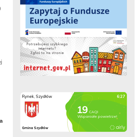
)
j
ia