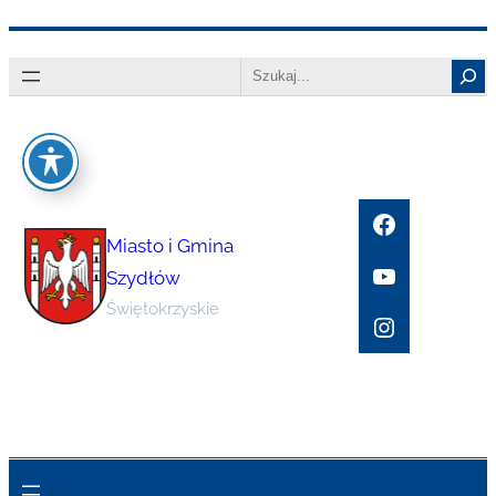
Przejdź
Search
do
treści
Facebook
Miasto i Gmina
YouTube
Szydłów
Świętokrzyskie
Instagram