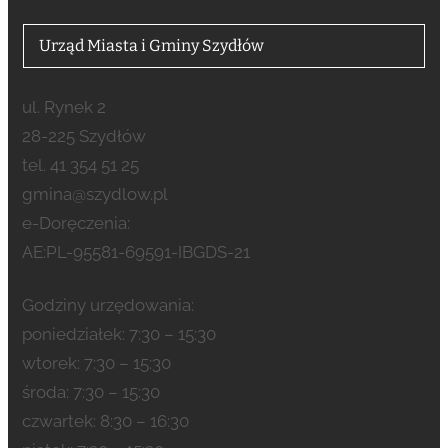
Urząd Miasta i Gminy Szydłów
ul. Rynek 2
28-225 Szydłów
tel. 41 354 51 25
gmina@szydlow.pl
e-Doręczenia:
AE:PL-95581-69591-IBGDS-21
Godziny urzędowania:
poniedziałek: 7:30 – 15:30
wtorek: 7:30 – 15:30
środa: 7:30 – 15:30
czwartek: 8:30 – 16:30