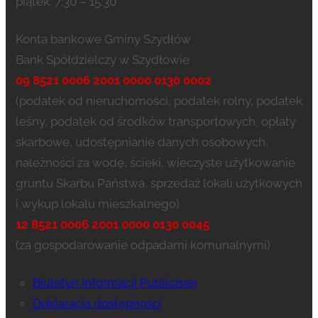
piątek: 7:30 – 15:30
Konta bankowe Gminy Szydłów
Bank Spółdzielczy w Szydłowie
09 8521 0006 2001 0000 0130 0002
(podatek od nieruchomości, podatek rolny, podatek
leśny, podatek od środków transportowych, opłaty
skarbowe, udostępnianie danych osobowych,
należności za wodę, ścieki, wieczyste użytkowanie
gruntu Skarbu Państwa, sprzedaż lokali użytkowych
i wykup lokalu mieszkalnego)
12 8521 0006 2001 0000 0130 0045
(za gospodarowanie odpadami komunalnymi)
Biuletyn Informacji Publicznej
Deklaracja dostępności