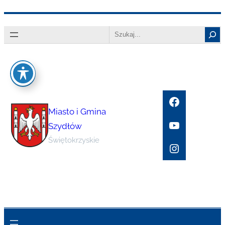
Przejdź
Search
do
treści
Facebook
Miasto i Gmina
YouTube
Szydłów
Świętokrzyskie
Instagram